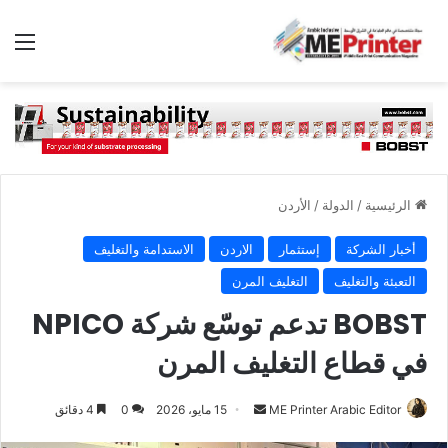
الق
الرئيسية
/
الدولة
/
الأردن
أخبار الشركة
إستثمار
الاردن
الاستدامة والتغليف
التعبئة والتغليف
التغليف المرن
BOBST تدعم توسّع شركة NPICO
في قطاع التغليف المرن
أرسل
ME Printer Arabic Editor
15 مايو، 2026
0
4 دقائق
بريدا