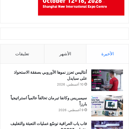
دعت الحاجة، مقدماً المساعدة والإرشادات في الوقت المناسب.
وقد ساعدنا ذلك في الحفاظ على سلاسة العمليات وحل أي مشكلات
تقنية بسرعة.”
الأخيرة
الأشهر
تعليقات
أنتاليس تعزز نموها الأوروبي بصفقة الاستحواذ
على سبايدل
10 أغسطس، 2026
سيمبريس وكانفا تبرمان تحالفاً عالمياً استراتيجياً
بارزاً
فرص جديدة في السوق
9 أغسطس، 2026
فاب ياب العراقية توسّع عمليات التعبئة والتغليف
مع ترسيخ قسم التغليف المرن وبدء تحقيقه زخماً متزايداً، تتطلع