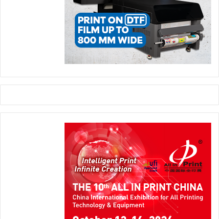
في العمليات شكّلت إضافة قيّمة للعمليات اليومية.
دعم تقني منذ اليوم الأول
يحمل الانتقال إلى التقنيات الجديدة دائماً منحنى تعلّم وتحديات
أولية، وكانت شركة
New Plastic Industrial Company
واضحة
بشأن فترة التكيف الأولى. فقد احتاج الأمر إلى بعض الوقت والتعاون
الوثيق لضمان تأقلم المشغلين بشكل كامل مع المعدات الجديدة.
وعمل فنيو
BOBST
ميدانياً إلى جانب الفريق لتوجيههم خلال جميع
مراحل التشغيل، وبناء الخبرة والكفاءة في كل خطوة من خطوات
العملية.
ويقول أمين الحزاع:
“في البداية، كان من الصعب على المشغلين التكيف مع المعدات
الجديدة، لكن بفضل دعم فنيي BOBST أصبحت العملية أسهل بكثير.
فقد عملوا عن قرب مع فريقنا، وحرصوا على فهمهم لكل مرحلة
واكتسابهم الثقة الحقيقية في التشغيل. وكان دعم BOBST ممتازاً، إذ
ظل الفريق التقني على تواصل مستمر مع قسم الصيانة لدينا كلما