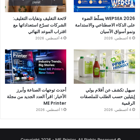
WEPSEA 2026 يسلّط الضوء
لائحة التغليف ونفايات التغليف:
على الذكاء الاصطناعي والاستدامة
الشركات تسرّع استعداداتها مع
ونمو أسواق الآسيان
اقتراب الموعد النهائي
6 أغسطس، 2026
4 أغسطس، 2026
سيهل تكشف عن أفلام بولي
أحدث توجهات الصناعة وأبرز
إيثيلين حسب الطلب للملصقات
الأخبار: اقرأ العدد الجديد من مجلة
الرقمية
ME Printer
4 أغسطس، 2026
1 أغسطس، 2026
© Copyright 2026 - ME Printer, All Rights Reserved.