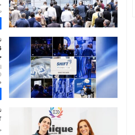
د
ج
وا
BST