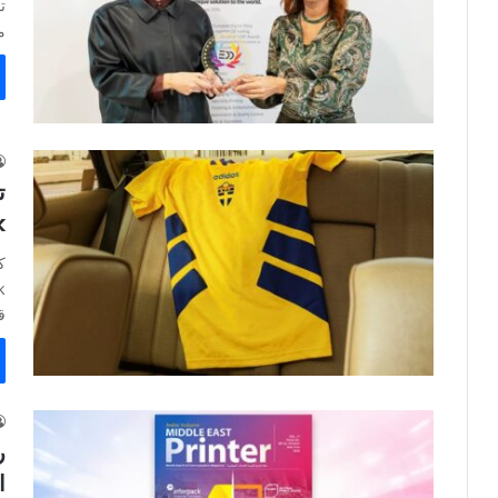
ت
م
k
ق
ر
ال