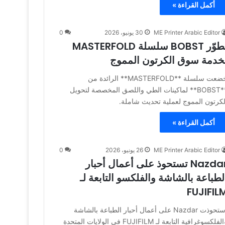
أكمل القراءة »
ME Printer Arabic Editor
30 يونيو، 2026
0
تطوّر BOBST سلسلة MASTERFOLD
خدمة سوق الكرتون المموج
خضعت سلسلة **MASTERFOLD** الرائدة من
**BOBST** لماكينات الطي واللصق المخصصة لتحويل
لكرتون المموج لعملية تحديث شاملة.
أكمل القراءة »
ME Printer Arabic Editor
26 يونيو، 2026
0
Nazdar تستحوذ على أعمال أحبار
لطباعة بالشاشة والفلكسو التابعة لـ
FUJIFIL
استحوذت Nazdar على أعمال أحبار الطباعة بالشاشة
والفلكسوغرافية التابعة لـ FUJIFILM في الولايات المتحدة