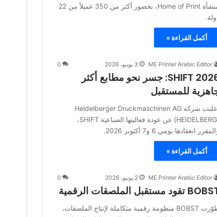
منشأة Home of Print، بحضور أكثر من 350 عميلاً من 22
ولة.
أكمل القراءة »
ME Printer Arabic Editor
3 يونيو، 2026
0
SHIFT 2026: جسر نحو مطابع أكثر
اهزية للمستقبل
أعلنت شركة Heidelberger Druckmaschinen AG
(HEIDELBERG) عن عودة فعاليتها الصناعية SHIFT،
لمقرر انعقادها يومي 6 و7 أكتوبر 2026.
أكمل القراءة »
ME Printer Arabic Editor
2 يونيو، 2026
0
BO تقود مستقبل الملصقات الرقمية
طوّرت BOBST منظومة رقمية متكاملة لإنتاج الملصقات،