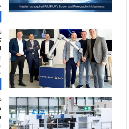
و
ك
ا
أ
م
ر
و
ا