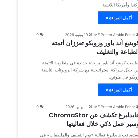
كندا وأمريكا اللاتينية.
أكمل القراءة »
ME Printer Arabic Editor
19 يونيو، 2026
0
وينيغ آند باور وروبكو تعززان أتمتة
لطباعة والتغليف
طلقت كوينيغ آند باور مرحلة جديدة في منظومة الأتمتة
ن خلال شراكة استراتيجية مع شركة الروبوتات الناشئة
وبكو في ميونيخ.
أكمل القراءة »
ME Printer Arabic Editor
11 يونيو، 2026
0
هايدلبرغ تكشف عن ChromaStar
سير عمل ذكي خلال فعاليتها
ستضافت هايدلبرغ فعالية «يوم التغليف والملصقات» في