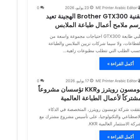
ME Printer Arabic Editor
23 يوليو، 2026
0
تقنية Brother GTX300 الهجينة تعيد
سم ملامح أعمال طباعة الملابس
تلبي طابعة GTX300 احتياجات مجموعة واسعة من
لقطاعات، ولا سيما شركات تزيين الملابس والطباعة
سب الطلب التي تتطلب مطبوعات زاهية…
أكمل القراءة »
ME Printer Arabic Editor
17 يوليو، 2026
0
تومسون رويترز وKKR تؤسسان مشروعاً
شتركاً لأعمال الطباعة العالمية
تفقت شركة تومسون رويترز، المتخصصة في الذكاء
لاصطناعي والتكنولوجيا، على تأسيس مشروع مشترك مع
ركة الاستثمار العالمية KKR.
أكمل القراءة »