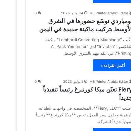
ME Printer Arabic Editor
14 يوليو، 2026
0
ومباردي توسّع حضورها في الشرق
لأوسط بتركيب ماكينة جديدة في اليمن
ركّبت "Lombardi Converting Machinery" ماكينة
الفلكسو "Invicta i1" لدى "All Pack Yemen for
Prin"، في عقد مهم بالشرق الأوسط.
أكمل القراءة »
ME Printer Arabic Editor
5 يوليو، 2026
0
Fiery تعيّن ميكا كورنبرغ رئيساً تنفيذياً
ديداً
أعلنت **Fiery, LLC**، المتخصصة في واجهات الطباعة
لرقمية وحلول سير العمل، تعيين **ميكا كورنبرغ** رئيساً
نفيذياً جديداً للشركة.