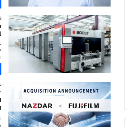
ل
ا
ا
M