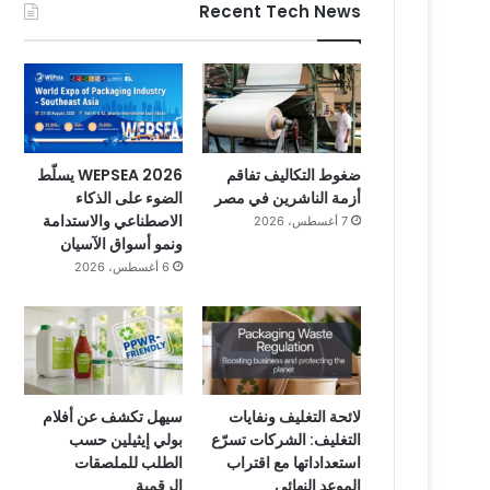
Recent Tech News
ضغوط التكاليف تفاقم
WEPSEA 2026 يسلّط
أزمة الناشرين في مصر
الضوء على الذكاء
الاصطناعي والاستدامة
7 أغسطس، 2026
ونمو أسواق الآسيان
6 أغسطس، 2026
لائحة التغليف ونفايات
سيهل تكشف عن أفلام
التغليف: الشركات تسرّع
بولي إيثيلين حسب
استعداداتها مع اقتراب
الطلب للملصقات
الموعد النهائي
الرقمية