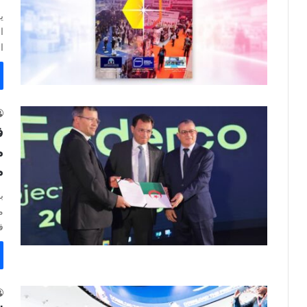
ا
ا
ف
م
ب
م
ف