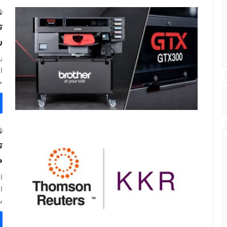
ر
ا
ح
م
ا
ا
ش