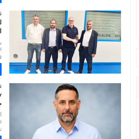
ل
ا
ting
ج
ا
ت