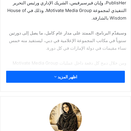
PublisHer، وإيان فيرسيرفيس، الشريك الإداري ورئيس التحرير
التنفيذي لمجموعة Motivate Media Group، وذلك في
House of
Wisdom
بالشارقة.
وسيقدّم البرنامج، الممتد على مدار عام كامل، ما يصل إلى دورتين
سنوياً في مكاتب المجموعة الإعلامية في دبي، ليستفيد منه خمس
نساء مقيمات في دولة الإمارات في كل دورة.
ومن خلال دمج كل دفعة داخل عمليات
Motivate Media Group
لمدة شهر كامل عبر برنامج منظم يشمل التنقل بين الأقسام،
اظهر المزيد
والمشاريع العملية، وإتاحة الوصول المباشر إلى القيادات العليا،
يسهم برنامج «PublisHer Pathways» في معالجة تحدي الانتقال
من العالم الأكاديمي إلى الحياة المهنية.
برنامج يمتد لأربعة أسابيع عبر أربعة أقسام
خلال البرنامج الممتد لأربعة أسابيع، سيتنقل المشاركون بين أربعة
أقسام رئيسية في قطاع النشر، تشمل: التحرير وتطوير المحتوى،