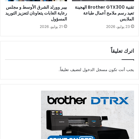
من
Motivate Media Group
.
تقنية Brother GTX300 الهجينة
بيبر وورلد الشرق الأوسط و مجلس
تعيد رسم ملامح أعمال طباعة
رعاية الغابات يتعاونان لتعزيز التوريد
الملابس
المسؤول
وقد فُتح باب التقديم الآن، على أن يُغلق في 30 يونيو 2026. وسيتم
23 يوليو، 2026
21 يوليو، 2026
إخطار المرشحات اللواتي تم اختيارهن ضمن القائمة المختصرة
بتاريخ 15 يوليو 2026، فيما تنطلق أول دفعة من البرنامج في 3
أغسطس 2026.
اترك تعليقاً
نظرة إلى المستقبل
يجب أنت تكون
مسجل الدخول
لتضيف تعليقاً.
ستنطلق الدفعة الأولى من البرنامج كمرحلة تجريبية، إلا أن الهدف
يتمثل في توسيع نطاق «PublisHer Pathways» ليتم اعتماده من
قبل دور النشر في مناطق أخرى، بحيث يقوم أعضاء وحلفاء
PublisHer بتطبيق البرنامج في أسواقهم المحلية.
وسيتم تقديم شهادات الدفعة الافتتاحية حضورياً خلال
Sharjah
Booksellers Conference
في 18 سبتمبر 2026.