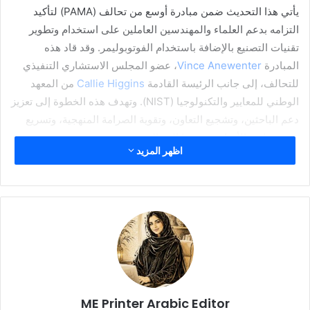
يأتي هذا التحديث ضمن مبادرة أوسع من تحالف (PAMA) لتأكيد
التزامه بدعم العلماء والمهندسين العاملين على استخدام وتطوير
تقنيات التصنيع بالإضافة باستخدام الفوتوبوليمر. وقد قاد هذه
المبادرة
Vince Anewenter
، عضو المجلس الاستشاري التنفيذي
للتحالف، إلى جانب الرئيسة القادمة
Callie Higgins
من المعهد
الوطني للمعايير والتكنولوجيا (NIST). وتهدف هذه الخطوة إلى تعزيز
دعم الباحثين، وتشجيع التعاون، وتقوية الصرامة المنهجية، وتسريع
وتيرة تطوير الأبحاث في هذا المجال.
اظهر المزيد
أطلقت المنظمة الشهر الماضي مبادرة
PAM JAM
، وهي سلسلة
شهرية من الحوارات البحثية تهدف إلى استعراض أحدث الأعمال
العلمية وتعزيز مجتمع عالمي يتمحور حول هذه التقنية. وتتضمن هذه
اللقاءات الافتراضية عرضاً تقديمياً لمدة 30 دقيقة، يليه جلسة أسئلة
وأجوبة لمدة 20 دقيقة.
ومن المقرر عقد الحدث القادم في 11 مايو، بمشاركة
Kai-Wen
Hsaio
من
Texas A&M University
، حيث سيقدم عرضاً بعنوان
ME Printer Arabic Editor