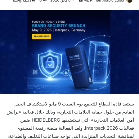
ME Printer Arabic Editor
6 مايو، 2026
0
دقيقة واحدة
بريدا
إلكترونيا
يستعد قادة القطاع للتجمع يوم السبت 9 مايو لاستكشاف الجيل
القادم من حلول حماية العلامات التجارية، وذلك خلال فعالية «برانش
أمن العلامات التجارية» التي تستضيفها
HEIDELBERG
ضمن
فعاليات
interpack 2026
. وتُعد الفعالية منصة رفيعة المستوى
لمناقشة التحديات المتزايدة التي تواجه صناعات التغليف والطباعة،