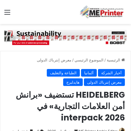
الق
الرئيسية
/
الموضوع الرئيسي
/
معرض إنترباك الدولى
أخبار الشركة
ألمانيا
الطباعة والتغليف
معرض إنترباك الدولى
هايدلبرج
HEIDELBERG تستضيف «برانش
أمن العلامات التجارية» في
interpack 2026
أرسل