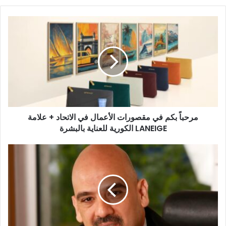
مرحباً
بكم
في
مقصورات
الأعمال
في
الاتحاد
+
علامة
مرحباً بكم في مقصورات الأعمال في الاتحاد + علامة
LANEIGE
الكورية
LANEIGE الكورية للعناية بالبشرة
للعناية
بالبشرة
من
الطباعة
إلى
«الفيجيتال»
(التكامل
بين
المادي
والرقمي)