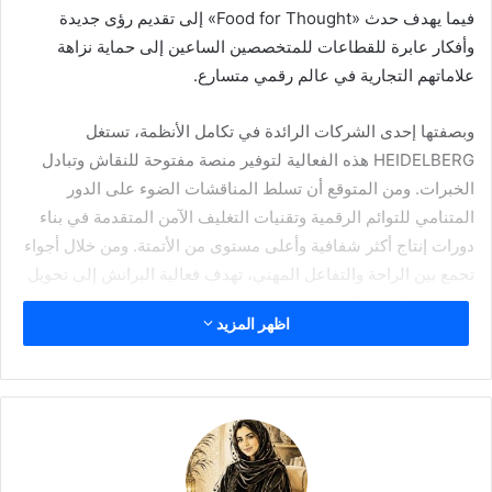
فيما يهدف حدث «Food for Thought» إلى تقديم رؤى جديدة
وأفكار عابرة للقطاعات للمتخصصين الساعين إلى حماية نزاهة
علاماتهم التجارية في عالم رقمي متسارع.
وبصفتها إحدى الشركات الرائدة في تكامل الأنظمة، تستغل
HEIDELBERG
هذه الفعالية لتوفير منصة مفتوحة للنقاش وتبادل
الخبرات. ومن المتوقع أن تسلط المناقشات الضوء على الدور
المتنامي للتوائم الرقمية وتقنيات التغليف الآمن المتقدمة في بناء
دورات إنتاج أكثر شفافية وأعلى مستوى من الأتمتة. ومن خلال أجواء
تجمع بين الراحة والتفاعل المهني، تهدف فعالية البرانش إلى تحويل
التحديات التقنية إلى فرص تعاون وابتكار تمتد عبر مختلف حلقات
اظهر المزيد
سلسلة القيمة.
ونظراً لمحدودية المقاعد والاهتمام الكبير من مختلف أطراف
القطاع، يدعو المنظمون إلى التسجيل المبكر لضمان المشاركة في
هذه المناقشات المهمة. وتمثل الفعالية حضوراً بارزاً لشركة
HEIDELBERG
في
interpack 2026
، بما يعكس التزامها بدفع