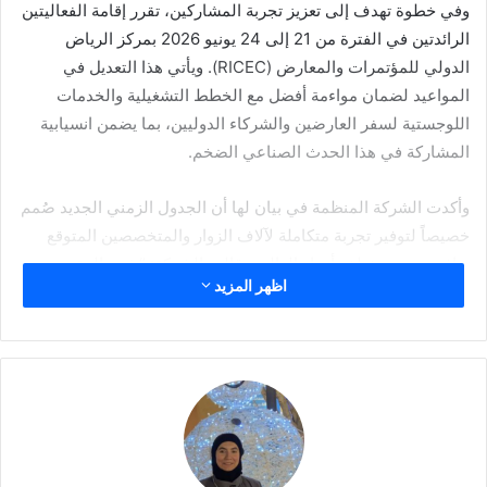
وفي خطوة تهدف إلى تعزيز تجربة المشاركين، تقرر إقامة الفعاليتين
الرائدتين في الفترة من 21 إلى 24 يونيو 2026 بمركز الرياض
الدولي للمؤتمرات والمعارض (RICEC). ويأتي هذا التعديل في
المواعيد لضمان مواءمة أفضل مع الخطط التشغيلية والخدمات
اللوجستية لسفر العارضين والشركاء الدوليين، بما يضمن انسيابية
المشاركة في هذا الحدث الصناعي الضخم.
وأكدت الشركة المنظمة في بيان لها أن الجدول الزمني الجديد صُمم
خصيصاً لتوفير تجربة متكاملة لآلاف الزوار والمتخصصين المتوقع
توافدهم من مختلف أنحاء العالم. وقالت الشركة: “نثمن الدعم
اظهر المزيد
المستمر من شركائنا، ونتطلع لاستقبالكم في العاصمة الرياض خلال
شهر يونيو 2026، لتقديم منصة استثنائية تجمع قادة الصناعة وتحفز
فرص النمو والابتكار”.
يُذكر أن هذا الحدث يعد المنصة التجارية الأبرز في قطاعات
البلاستيك، البتروكيماويات، الطباعة، والتغليف على مستوى
المنطقة، حيث يستعرض أحدث التقنيات والحلول الصناعية العالمية.