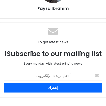
ويمكن للراغبين في التسجيل أو الاطلاع على آخر المستجدات زيارة
Fayza Ibrahim
الموقع الإلكتروني الرسمي:
www.saudi-pppp.com
معرض السعودية للبلاستيك والبتروكيماويات 2026.
المعرض السعودي للطباعة والتغليف 2026. شركة
معارض الرياض المحدودة (REC). مركز الرياض الدولي
To get latest news
للمؤتمرات والمعارض (RICEC).
Subscribe to our mailing list!
Every monday with latest printing news
أدخل
بريدك
الإلكتروني