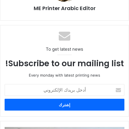
ME Printer Arabic Editor
To get latest news
Subscribe to our mailing list!
ويضيف أحد زوار الحدث:
Every monday with latest printing news
«يعد فيسبا بصراحة من الفعاليات المتميزة حقاً، ويمثل فرصة كبيرة
أدخل
للمجتمع المتخصص من مختلف أنحاء العالم. كما أن مستوى الابتكار
بريدك
فيه مرتفع للغاية».
الإلكتروني
ويشكل
فيسبا الشرق الأوسط
نقطة التقاء لمزودي خدمات الطباعة،
وصناع اللافتات، ومتخصصي الاتصال البصري، ومحترفي الطباعة
على المنسوجات، والداخلين الجدد إلى القطاع. ويتيح الحدث