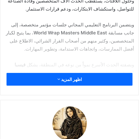
وحلول اللافتات، يستقطب الحدث آلاف المتخصصين وقادة الصناعة
للتواصل، واستكشاف الابتكارات، ودعم قرارات الاستثمار.
ويتضمن البرنامج التعليمي المجاني جلسات مؤتمر متخصصة، إلى
جانب مسابقة
World Wrap Masters Middle East
، بما يتيح لكبار
المتخصصين، وكثير منهم من أصحاب القرار الشرائي، الاطلاع على
أفضل الممارسات، واتجاهات الاستدامة، وتطوير المهارات.
وبصفته الحدث الأسرع نمواً من نوعه في المنطقة، يشكل
فيسبا
الشرق الأوسط
منصة رئيسية للطابعين الإقليميين، وصناع اللافتات،
اظهر المزيد
والمتخصصين في الاتصال البصري للتواصل والتعلم ومواكبة مستقبل
الطباعة المتخصصة.
ويقول مسعود سعد، أحد العارضين في فيسبا الشرق الأوسط:
«فيسبا هو المعرض الرئيسي، ويمتلك أكبر قاعدة عملاء عالمياً، كما
يعد الأكثر شهرة في مجال الطباعة الرقمية، والأكثر ابتكاراً في سوق
المعارض حول العالم».