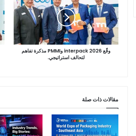
te
2026
وPMMI
to
مذكرة
تفاهم
لتم
لتحالف
الم
استراتيجي.
الإم
في
وقّع interpack 2026 وPMMI مذكرة تفاهم
الإع
لتحالف استراتيجي.
مقالات ذات صلة