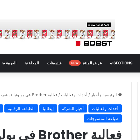
SECTIONS
عرض المنتج
فيديوهات
المجلة
العربية
NEW
الرئيسية
/
أخبار
/
أحداث وفعاليات
/
فعالية Brother في بولونيا تستعرض عرضاً حياً لتقنية DTRX.
أحداث وفعاليات
أخبار الشركة
إيطاليا
الطباعة الرقمية
طباعة المنسوجات
فعالية ther