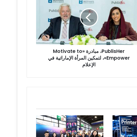
«Motiva
Empower»،
كين
رأة
اراتية
PublisHer، مبادرة «Motivate to
لام
Empower»، لتمكين المرأة الإماراتية في
الإعلام