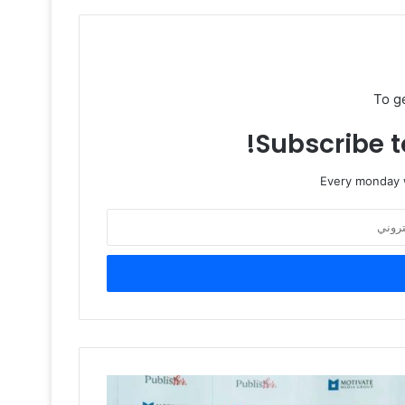
To g
Subscribe to
Every monday w
PublisHer،
درة