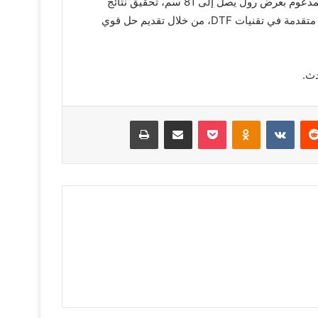
الاحترافية وعالية الكثافة. ويتيح عرض الطباعة البالغ 80 سم، والمدعوم بعرض رول يصل إلى 81 سم، تحقيق نتائج
مستقرة في مشاريع الطباعة كبيرة الحجم. وتمثل الطابعة خطوة متقدمة في تقنيات DTF، من خلال تقديم حل قوي
يريست
Odnoklassniki
‫Pocket
مشاركة عبر البريد
طباعة