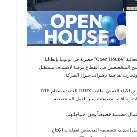
، المتخصصة في ابتكارات تقنيات الطباعة، فعالية “Open House” حصرية في بولونيا بإيطاليا.
م الفعالية من 9 إلى 11 يونيو 2026، حيث ستمنح المتخصصين في القطاع فرصة لاكتشاف مستقبل
وسيحظى الحضور بفرصة مشاهدة عروض طباعة مباشرة تستعرض الأداء العملي لطابعة DTRX الجديدة بنظام DTF
رات ومناقشة تطبيقات سير العمل المتخصصة.
مال مصممة خصيصاً وفق احتياجاتهم.
DT الجديد، المزود برؤوس طباعة Piezo من الجيل الجديد، بتصميمه المخصص لعمليات الإنتاج