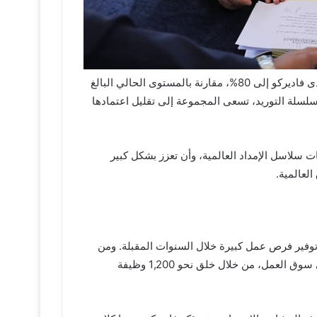
يهدف هذا التوسع الاستراتيجي إلى رفع معدل التكامل المحلي لدى فاديركو إلى 80%، مقارنة بالمستوى الحالي البالغ
سلسلة التوريد، تسعى المجموعة إلى تقليل اعتمادها
لاسل الإمداد العالمية، وأن تعزز بشكل كبير
العالمية.
 توفير فرص عمل كبيرة خلال السنوات المقبلة. ومن
المنتظر أن يسهم المجمع الصناعي في إحداث تأثير ملموس على سوق العمل، من خلال خلق نحو 1,200 وظيفة