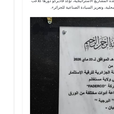
ذه المشاريع الاستراتيجية، تؤكد فاديركو دورها كلاعب
ية، وتعزيز السيادة الصناعية للجزائر».