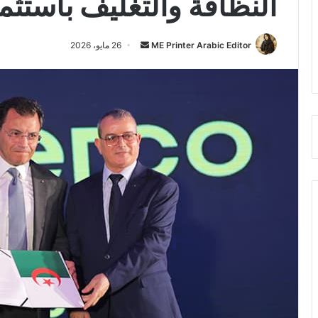
النظافة والتغليف باستثمار 225 مليون د
أرسل
ME Printer Arabic Editor
26 مايو، 2026
بريدا
إلكترونيا