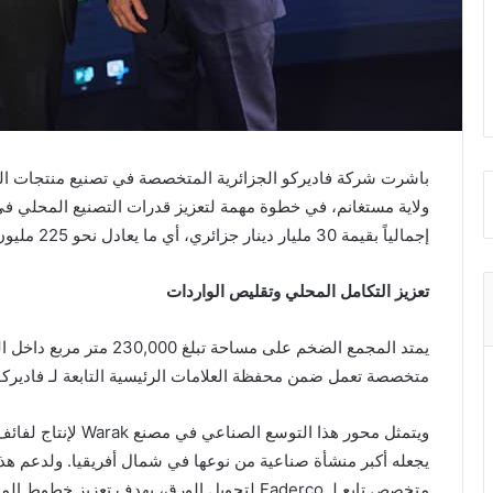
باشرت شركة فاديركو الجزائرية المتخصصة في تصنيع منتجات ا
ولاية مستغانم، في خطوة مهمة لتعزيز قدرات التصنيع المحلي في ا
إجمالياً بقيمة 30 مليار دينار جزائري، أي ما يعادل نحو 225 مليون دولار.
تعزيز التكامل المحلي وتقليص الواردات
يمتد المجمع الضخم على مسا
متخصصة تعمل ضمن محفظة العلامات الرئيسية التابعة لـ فاديركو، وهي Faderco وWarak 
يجعله أكبر منشأة صناعية من نوعها في شمال أفريقيا. ولدعم هذه 
متخصص تابع لـ Faderco لتحويل الورق، بهدف تعزيز خطوط المعالجة المحلية.