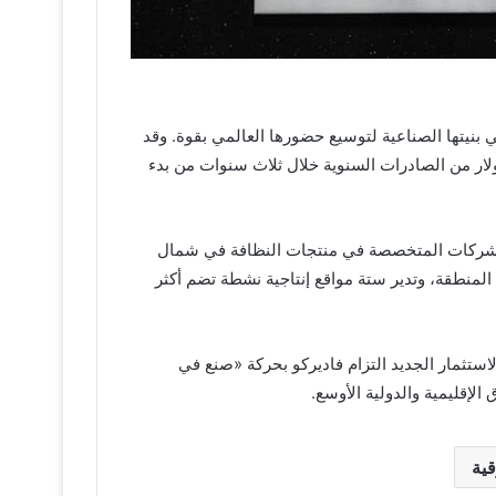
 بنيتها الصناعية لتوسيع حضورها العالمي بقوة. وقد
ً دولياً واضحاً يتمثل في تحقيق 100 مليون دولار من الصادرات السنوية خلال ثلاث سنوات من بدء
 واحدة من أبرز الشركات المتخصصة في منتجات النظافة في شمال
عة حالياً شبكة قوية من 2,800 موظف في المنطقة، وتدير ستة مواقع إنتاجية نشطة تضم أكثر
لامة تجارية، يعزز هذا الاستثمار الجديد التزام فاديركو بحركة «صنع في
الإقليمية والدولية الأوسع.
قية