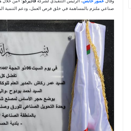
وقال
عمور حابس
، الرئيس التنفيذي لشركة
فاديركو
: «من خلال ه
صناعي ملتزم بالمساهمة في خلق فرص العمل، ودعم التنمية المحل