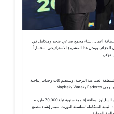
لنظافة أعمال إنشاء مجمع صناعي ضخم ومتكامل في
لجزائر. ويمثل هذا المشروع الاستراتيجي استثماراً
حة تبلغ 230,000 متر مربع داخل المنطقة الصناعية البرجية، وسيضم ثلاث وحدات إنتاجية
وMapitek.
ويتمثل محور هذا التوسع الصناعي في مصنع Warak لإنتاج لفائف السليلوز، بطاقة إنتاجية سنوية تبلغ 70,000 طن، ما
البنية المتكاملة لسلسلة التوريد، سيتم إنشاء مصنع