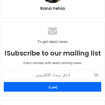
Rana Yehia
أوضحت
سارة إبراهيم
، المدير التنفيذي للمجلس التصديري، قائلةً:
“يمكن للزيادة الملحوظة في الصادرات أن تُنسب إلى فتح أسواق
جديدة نتيجةً إلى العديد من بعثات طرق الأبواب والمعارض الخارجية
وغيرها من الأنشطة ذات الصلة التي تهدف إلى زيادة الصادرات
لبعض الأسواق التقليدية”. صرحت إبراهيم أن الصادرات إلى الجزائر
زادت بنسبة 62% عن العام الماضي، والأردن بنسبة 90% مقارنة
To get latest news
بالفترة نفسها من العام السابق.
Subscribe to our mailing list!
كما كشف مجلس الصادرات أن أكبر مستورد لمنتجات الطباعة
Every monday with latest printing news
والتغليف في مصر كانت ليبيا، تليها الولايات المتحدة وبريطانيا
والمملكة العربية السعودية.
أدخل
بريدك
الإلكتروني
تعبئة
صحافة
طباعة
مصر