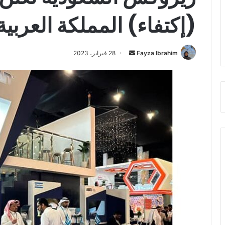
(إكتفاء) المملكة العربي
أرسل
Fayza Ibrahim
28 فبراير، 2023
بريدا
إلكترونيا