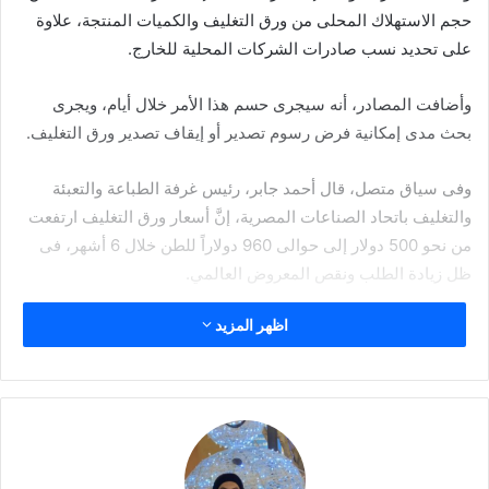
حجم الاستهلاك المحلى من ورق التغليف والكميات المنتجة، علاوة
على تحديد نسب صادرات الشركات المحلية للخارج.
وأضافت المصادر، أنه سيجرى حسم هذا الأمر خلال أيام، ويجرى
بحث مدى إمكانية فرض رسوم تصدير أو إيقاف تصدير ورق التغليف.
وفى سياق متصل، قال أحمد جابر، رئيس غرفة الطباعة والتعبئة
والتغليف باتحاد الصناعات المصرية، إنَّ أسعار ورق التغليف ارتفعت
من نحو 500 دولار إلى حوالى 960 دولاراً للطن خلال 6 أشهر، فى
ظل زيادة الطلب ونقص المعروض العالمي.
اظهر المزيد
وأضاف، أن ارتفاع السعر دفع نحو 4 مصانع كبيرة فى مصر تستحوذ
على نسبة كبيرة من حجم السوق، إلى زيادة حجم الصادرات، ما كان
له أثر كبير فى نقص ورق التغليف فى السوق المحلى.
أوضح أن صادرات شهرى يناير وفبراير الماضيين من ورق التغليف،
تعادل صادرات عام 2019 بأكمله وأكثر من العام الماضى 2020.