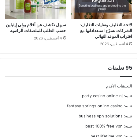
لائحة التغليف ونفايات التغليف:
سيهل تكشف عن أفلام بولي إيثيلين
الشركات تسرّع استعداداتها مع
حسب الطلب للملصقات الرقمية
اقتراب الموعد النهائي
4 أغسطس، 2026
4 أغسطس، 2026
‫95 تعليقات
تصفّح
التعليقات الأقدم
تنبيه:
party casino online nj
التعليقات
تنبيه:
fantasy springs online casino
تنبيه:
business vpn solutions
تنبيه:
best 100% free vpn
تنبيه:
best lifetime vpn