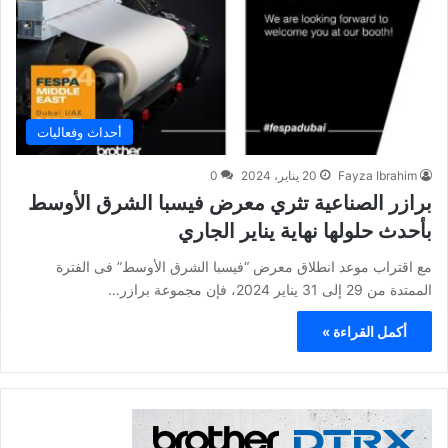
أحداث وفعاليات
Fayza Ibrahim
20 يناير، 2024
0
برازر الصناعية تثري معرض فيسبا الشرق الأوسط
بأحدث حلولها نهاية يناير الجاري
مع اقتراب موعد انطلاق معرض “فيسبا الشرق الأوسط” فى الفترة
الممتدة من 29 إلى 31 يناير 2024، فإن مجموعة برازر…
أكمل القراءة »