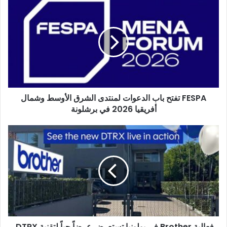
FESPA
تفتح
باب
الدعوات
لمنتدى
الشرق
الأوسط
وشمال
أفريقيا
FESPA تفتح باب الدعوات لمنتدى الشرق الأوسط وشمال
2026
في
أفريقيا 2026 في برشلونة
برشلونة
فعالية
Brother
في
بولونيا
تستعرض
عرضاً
حياً
لتقنية
DTRX.
فعالية Brother في بولونيا تستعرض عرضاً حياً لتقنية DTRX.