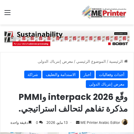
الق
الرئيسية
/
الموضوع الرئيسي
/
معرض إنترباك الدولى
أحداث وفعاليات
أخبار
الاستدامة والتغليف
شراكة
معرض إنترباك الدولى
وقّع interpack 2026 وPMMI
مذكرة تفاهم لتحالف استراتيجي.
أرسل
ME Printer Arabic Editor
13 مايو، 2026
0
دقيقة واحدة
بريدا