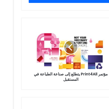
مر
Print4
لع
عة
باعة
ستقبل
مؤتمر Print4All يتطلع إلى صناعة الطباعة في
المستقبل