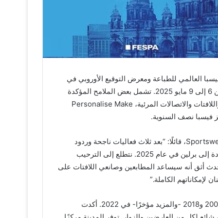
با العالمي للطباعة ومعرض التوقيع الأوروبي في
ميسي برلين بألمانيا في نسخة 2025 والذي سيقام في الفترة من 6 إلى 9 مايو 2025. تشمل بعض الملامح المؤكدة
لحدث العام المقبل، الذي يغطي الطباعة الرقمية والمنسوجات واللافتات والاتصالات المرئية، Personalise Make
، رئيس معرض فيسبا العالمي للتجارة وSportswear Pro، قائلًا: “بعد ثلاث فعاليات ناجحة وردود
أفعالية إيجابية عن المكان من جميع المشاركين، نحن سعداء للعودة إلى برلين في عام 2025. نتطلع إلى الترحيب
حدث أثق أنه سيساعد المطابعين وصانعي اللافتات على
 لإمكاناتهم الكاملة.”
وقد استضاف معرض فيسبا ثلاث فعاليات مسبقًا في برلين في 2007 و2018 -والمزيد مؤخرًا- في 2022. أكدت
 2022 أن ميسي برلين مكان شائع لكل من العارضين والزوار. توفر المدينة مركزًا