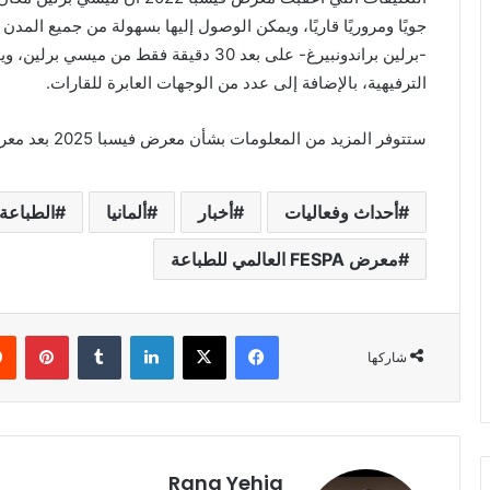
جويًا ومروريًا قاريًا، ويمكن الوصول إليها بسهولة من جميع المدن
-برلين براندونبيرغ- على بعد 30 دقيقة فقط م
الترفيهية، بالإضافة إلى عدد من الوجهات العابرة للقارات.
ستتوفر المزيد من المعلومات بشأن معرض فيسبا 2025 بعد معرض فيسبا 2024 أمستردام (19-22 مارس 2024).
أحداث وفعاليات
أخبار
ألمانيا
الطباعة 
معرض FESPA العالمي للطباعة
فيسبوك
‫X
لينكدإن
بينت
شاركها
Rana Yehia