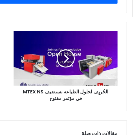
الخُريِف
مؤت
لحلول
All
الطباعة
يتط
تستضيف
إلى
MTEX
صنا
NS
الط
في
في
مؤتمر
الم
مفتوح
الخُريِف لحلول الطباعة تستضيف MTEX NS
في مؤتمر مفتوح
مقالات ذات صلة