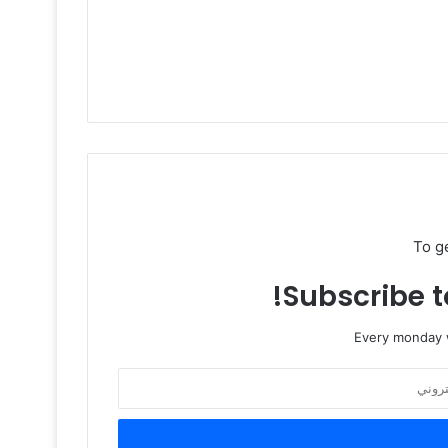
To g
Subscribe to
Every monday w