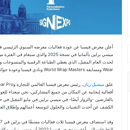
أعلن معرض فيسبا عن عودة فعاليات معرضه السنوي الرئيسي فيس
Wear ومسابقة World Wrap Masters ونادي فيسبا وعودة جوائز فيسبا نصف السنوية.
علق
ميشيل ريان
بالعارضين -والزوار أيضًا- في ميسي برلين في مايو المقبل في 
الكشف عن أحدث التقنيات والحلول لتوسعة أعمالهم وإطلاق العنان
التعليقات التي أعقبت معرض فيسبا