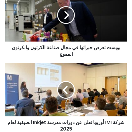
خبراتها
في
مجال
صناعة
الكرتون
والكرتون
المموج
بوبست تعرض خبراتها في مجال صناعة الكرتون والكرتون
المموج
شركة
IMI
أوروبا
تعلن
عن
دورات
مدرسة
Inkjet
الصيفية
شركة IMI أوروبا تعلن عن دورات مدرسة Inkjet الصيفية لعام
لعام
2025
2025