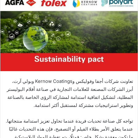
تعاونت شركات أجفا وفوليكس وKernow Coatings وبولي آرت،
أبرز الشركات المصنعة للعلامات التجارية في صناعة أفلام البوليستر
المطلية، لتشكيل اتفاقية استدامة لمشاركة الرؤى الخاصة بالصناعة
وتطوير استراتيجيات مشتركة لمستقبل أكثر استدامة.
تواجه كل صناعة تحديات فريدة عندما تحاول تعزيز استدامة منتجاتها.
عندما يتعلق الأمر بطلاء الفيلم أو التصفيح، فإن هذه التحديات غالبًا
ما تكون معقدة بشكل خاص: فمثلًا، يتم تغطية المواد البلاستيكية