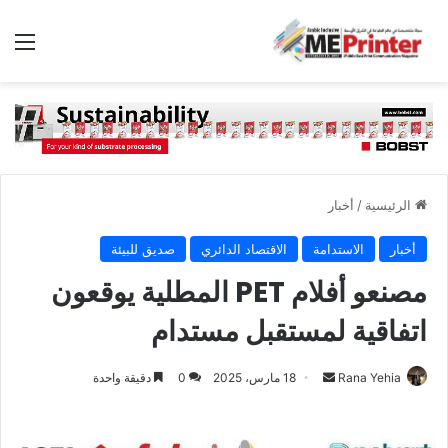
الق
الرئيسية
/
أخبار
أخبار
الاستدامة
الاقتصاد الدائري
صديق للبيئة
مصنعو أفلام PET المطلية يوقعون
اتفاقية لمستقبل مستدام
أرسل
Rana Yehia
18 مارس، 2025
0
دقيقة واحدة
بريدا
إلكترونيا