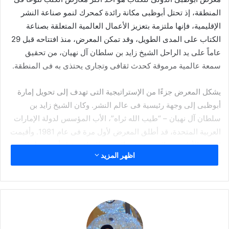
المنطقة، إذ تحتل أبوظبى مكانة رائدة كمحرك لنمو صناعة النشر
الإقليمية، فإنها ملتزمة بتعزيز الأعمال العالمية المتعلقة بصناعة
الكتاب على المدى الطويل، وقد تمكن المعرض، منذ افتتاحه قبل 29
عاماً على يد الراحل الشيخ زايد بن سلطان آل نهيان، من تحقيق
سمعة عالمية مرموقة كحدث ثقافى وتجارى يحتذى به فى المنطقة.
يشكل المعرض جزءًا من الإستراتيجية التى تهدف إلى تحويل إمارة
أبوظبى إلى وجهة رئيسية فى عالم النشر. وكان الشيخ زايد بن
سلطان آل نهيان – “طيب الله ثراه”، الأب المؤسس لدولة الإمارات
العربية المتحدة، قد أطلق المعرض لأول مرة فى عام 1981. وأقيمت
الدورة الأولى من المعرض فى المجمّع الثقافى قبل أن تتحول إلى
اظهر المزيد
مناسبة سنوية ثابتة فى عام 1993، حيث انتقل مكان المعرض إلى
مركز أبوظبى الوطنى للمعارض.
وفى عام 2015، وتحت شعار “الشيخ زايد: نورٌ يضيء المستقبل”،
احتفل معرض أبوظبى للكتاب بيوبيله الفضي، وشهد العديد من
جلسات النقاش والندوات التى تمحورت حول الشيخ زايد بن سلطان