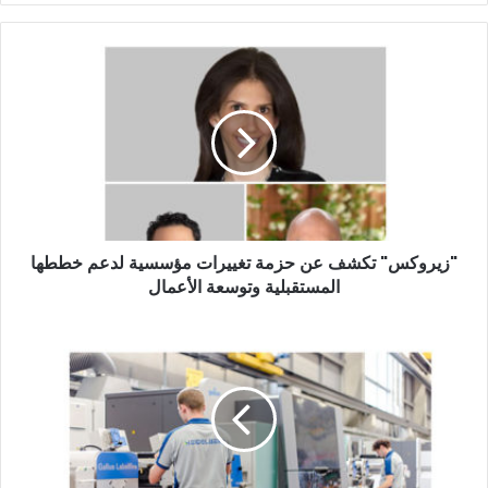
"زيروكس"
تكشف
عن
حزمة
تغييرات
مؤسسية
لدعم
خططها
المستقبلية
"زيروكس" تكشف عن حزمة تغييرات مؤسسية لدعم خططها
وتوسعة
الأعمال
المستقبلية وتوسعة الأعمال
"هيدلبرج"
التى
تعتبر
جزء
هوية
الكلمة
المطبوعة