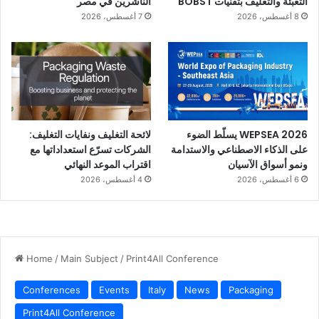
التعبئة والتغليف بتقنيات BOBST
الناشرين في مصر
8 أغسطس، 2026
7 أغسطس، 2026
كما يشكل الحدث مساحة مزدوجة للتحديثات التقنية والسوقية،
ومختبراً جماعياً يساهم فيه مورّدو التكنولوجيا، والمطابع، وشركات
التحويل، وأصحاب العلامات التجارية، والجهات المعنية في صياغة
رؤية مشتركة لمستقبل الطباعة والتحويل.
وبدعم من وكالة التجارة الإيطالية (ITA)، وبمشاركة وفد دولي يضم
WEPSEA 2026 يسلّط الضوء
لائحة التغليف ونفايات التغليف:
نحو 60 مشغلاً من أكثر من 30 دولة، يعزز مؤتمر Print4All 2026
على الذكاء الاصطناعي والاستدامة
الشركات تسرّع استعداداتها مع
مكانته الدولية كمنصة استراتيجية تمهّد الطريق نحو Print4All
ونمو أسواق الآسيان
اقتراب الموعد النهائي
2027.
6 أغسطس، 2026
4 أغسطس، 2026
المؤتمرات
مؤتمر Print4all