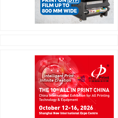
وستُستكمل الإحاطات التقنية السابقة للمعرض بمحاور تتناول
المسؤولية البيئية وملامح الأسواق المستقبلية. وستنقل شركة
Uteco، بوصفها أحد اللاعبين العالميين البارزين، خبرتها الميدانية إلى
أرض النقاش، مقدمة رؤية شاملة لتعزيز الاستدامة القابلة للتطبيق
في طباعة التغليف المرن. واستكمالاً لهذا التوجه المستدام، ستقدم
Heidelberg Italia عرضاً تفصيلياً يرصد تطور تقنيات الطباعة في
ظل المشهد الصناعي الناشئ حديثاً في قطاع التغليف.
وستوفر هذه الجلسات مجتمعة رؤى تقنية عملية ومقارنات قيّمة بين
مختلف التطبيقات، بما يساعد المتخصصين في القطاع على التعامل
بنجاح مع التحديات المقبلة في سلاسل التوريد العالمية.
الموازنة بين الفرص والمخاطر
سيحلل المؤتمر أيضاً أرقام السوق والسيناريوهات الخارجية المؤثرة
في عملية اتخاذ القرار الصناعي. وتُظهر المؤشرات الأخيرة قطاعاً