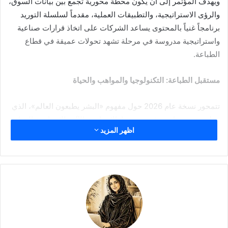
ويهدف المؤتمر إلى أن يكون محطة محورية تجمع بين بيانات السوق،
والرؤى الاستراتيجية، والتطبيقات العملية، مقدماً لسلسلة التوريد
برنامجاً غنياً بالمحتوى يساعد الشركات على اتخاذ قرارات صناعية
واستراتيجية مدروسة في مرحلة تشهد تحولات عميقة في قطاع
الطباعة.
مستقبل الطباعة: التكنولوجيا والمواهب والحياة
تتمحور نسخة عام 2026 حول مفهوم «البشر يطبعون العالم»، الذي
يتطور عبر مسارين رئيسيين هما: الإنسان + الآلة والإنسان + الحياة،
اظهر المزيد
بما يوجّه النقاشات نحو الابتكار التكنولوجي، وتنمية المهارات،
والاستدامة، والدور الاجتماعي للتغليف.