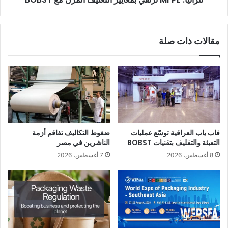
وسيتيح الدعم المتجدد من وكالة التجارة الإيطالية (ITA) لهذه الدورة
توسيع النظرة نحو الأسواق الخارجية، بما يعزز الموقع الدولي
لتقنيات الطباعة والتحويل الإيطالية الصنع».
مقالات ذات صلة
فاب ياب العراقية توسّع عمليات
ضغوط التكاليف تفاقم أزمة
التعبئة والتغليف بتقنيات BOBST
الناشرين في مصر
8 أغسطس، 2026
7 أغسطس، 2026
قادة عالميون يسلّطون الضوء على تحولات القطاع