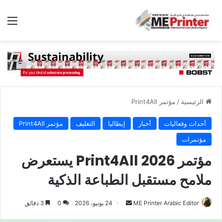
الق
الرئيسية
/
مؤتمر Print4All
أحداث وفعاليات
أخبار
إيطاليا
التغليف
مؤتمر Print4All
مؤتمرات
مؤتمر Print4All 2026 يستعرض
ملامح مستقبل الطباعة الذكية
أرسل
ME Printer Arabic Editor
24 يونيو، 2026
0
3 دقائق
بريدا