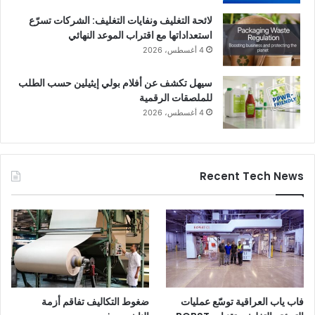
لائحة التغليف ونفايات التغليف: الشركات تسرّع
استعداداتها مع اقتراب الموعد النهائي
4 أغسطس، 2026
سيهل تكشف عن أفلام بولي إيثيلين حسب الطلب
للملصقات الرقمية
4 أغسطس، 2026
Recent Tech News
أهمية تطوير المهارات
ويتمثل محور رئيسي آخر في تطوير المهارات. فالتحول التكنولوجي
يتطلب مسارات تعليمية موجهة وسياسات مؤسسية قادرة على
استقطاب الأجيال الشابة وتدريبها. وستوفر الدراسة البحثية الإيطالية
حول الشمول والمهارات رؤى عملية حول كيفية إعادة الشركات
التفكير في نماذجها التنظيمية، ومساراتها المهنية، ومبادرات رفع
فاب ياب العراقية توسّع عمليات
ضغوط التكاليف تفاقم أزمة
الكفاءات، بما يضمن تكيف القوى العاملة ويزيد من جاذبية القطاع.