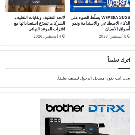
WEPSEA 2026 يسلّط الضوء على
لائحة التغليف ونفايات التغليف:
الذكاء الاصطناعي والاستدامة ونمو
الشركات تسرّع استعداداتها مع
أسواق الآسيان
اقتراب الموعد النهائي
6 أغسطس، 2026
4 أغسطس، 2026
اترك تعليقاً
مثَل حفل التخرج والاحتفالات نجاحًا ضخمًا لفريق برنامج مستشاري
يجب أنت تكون
مسجل الدخول
لتضيف تعليقاً.
الطباعة المتخرج حديثًا من كانون، وأيضًا خطوة مهمة إلى الأمام
بالنسبة لمنظومة الطباعة الاحترافية.
الإمارات العربية المتحدة
جوائز
فعاليات
كانون أوروبا والشرق الأوسط وإفريقيا