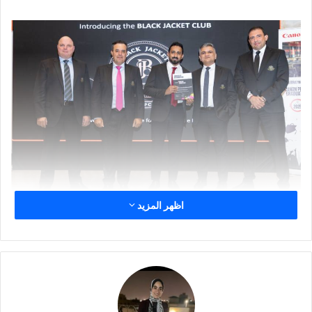
اظهر المزيد
بدأ البرنامج في أواخر عام 2023 على يد
أيمن علي
، مدير التسويق
في كانون – أوروبا والشرق الأوسط وإفريقيا؛ وقد جمع البرنامج بين
دراسات عملية وتقنية ونظرية مكثفة. وقال علي، “تم تصميم هذا
البرنامج لتنمية استشاريين حقيقيين – محترفين قادرين على توجيه
صناعة الطباعة خلال التغيير، ودعم التحول من الطباعة التناظرية