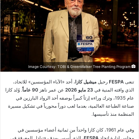
Image Courtesy: TOBI & GreenWalker Tree Planting Program
تنعى
FESPA
رحيل
ميشيل كازا
، أحد «الآباء المؤسسين» للاتحاد،
الذي وافته المنية في
23 مايو 2026
عن عمر ناهز
90 عاماً
. وُلد كازا
عام 1935، وترك وراءه إرثاً كبيراً بوصفه أحد الرواد البارزين في
صناعة الطباعة العالمية، بعدما لعب دوراً محورياً في تشكيل مسيرة
المنظمة منذ تأسيسها.
وفي عام 1961، كان كازا واحداً من ثمانية أعضاء مؤسسين في
مجلس إدارة اتحاد
FESPA
، الذي أُسس بهدف «تبادل المعرفة في