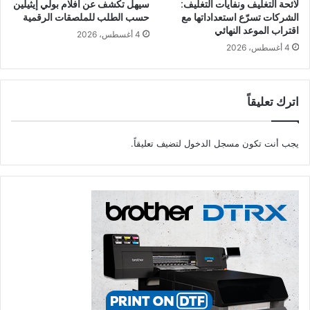
لائحة التغليف ونفايات التغليف:
سيهل تكشف عن أفلام بولي إيثيلين
2019، تحت عنوان:
الشركات تسرّع استعداداتها مع
حسب الطلب للملصقات الرقمية
اقتراب الموعد النهائي
Graeme interviews Michel Caza, founding father and
4 أغسطس، 2026
.
former President of FESPA – FESPA
4 أغسطس، 2026
فيسبا
نعي
اترك تعليقاً
يجب أنت تكون
مسجل الدخول
لتضيف تعليقاً.