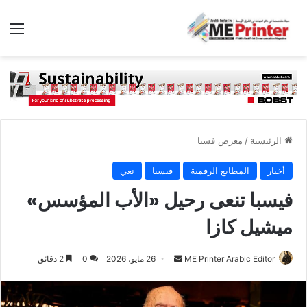
الق
الرئيسية
/
معرض فسبا
أخبار
المطابع الرقمية
فيسبا
نعي
فيسبا تنعى رحيل «الأب المؤسس»
ميشيل كازا
أرسل
ME Printer Arabic Editor
26 مايو، 2026
0
2 دقائق
بريدا
إلكترونيا