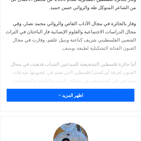
من الشاعر المتوكل طه والروائي حسن حميد.
وفاز بالجائزة في مجال الآداب القاص والروائي محمد نصار، وفي
مجال الدراسات الاجتماعية والعلوم الإنسانية فاز الباحثان في التراث
الشعبي الفلسطيني شريف كناعنة ونبيل علقم، وفازت في مجال
الفنون الفنانة التشكيلية لطيفة يوسف.
أما جائزة فلسطين التشجيعية للمبدعين الشباب فذهبت في مجال
الفنون لفرقة أوركسترا فلسطين التي تضم في عضويتها مبدعات
ومبدعين في الموسيقى من مختلف المدن والبلدات والمخيمات،
وفازت بالجائزة في مجال الآداب الشاعرة مريم قوش من غزة.
اظهر المزيد
وتوجه وزير الثقافة الفلسطيني عاطف أبوسيف في مؤتمر صحافي
في رام الله بالشكر إلى لجنة جوائز دولة فلسطين للآداب والفنون
والعلوم الإنسانية التي رأسها الدكتور محمود العطشان، وكانت
بعضوية عدد من الكتّاب والأدباء والفنانين من الوطن والشتات وهم:
محمد البوجي، وأنطوان شلحت، وصافي صافي، وكوثر قسوم جابر،