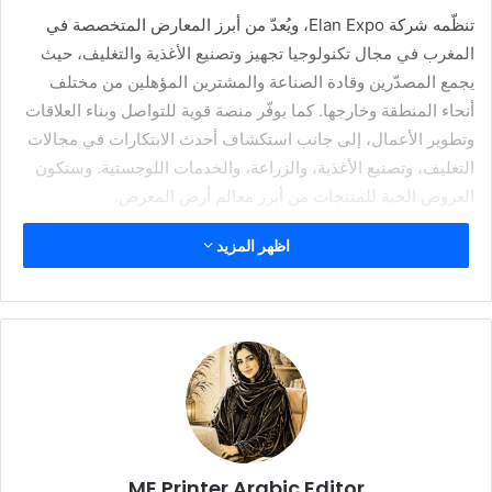
تنظّمه شركة
Elan Expo
، ويُعدّ من أبرز المعارض المتخصصة في
المغرب في مجال تكنولوجيا تجهيز وتصنيع الأغذية والتغليف، حيث
يجمع المصدّرين وقادة الصناعة والمشترين المؤهلين من مختلف
أنحاء المنطقة وخارجها. كما يوفّر منصة قوية للتواصل وبناء العلاقات
وتطوير الأعمال، إلى جانب استكشاف أحدث الابتكارات في مجالات
التغليف، وتصنيع الأغذية، والزراعة، والخدمات اللوجستية. وستكون
العروض الحية للمنتجات من أبرز معالم أرض المعرض.
اظهر المزيد
ويستند الزخم الكبير المحيط بدورة 2026 إلى النجاح اللافت للنسخة
السابقة، التي شهدت مشاركة 236 علامة تجارية عالمية من 26
دولة، من كندا وسويسرا إلى اليابان والهند. وقد جذب هذا الحضور
الدولي الواسع أكثر من 16,700 زائر مهني، ما خلق بيئة ديناميكية
عالية المستوى للتواصل وإبرام الصفقات.
وإلى جانب مساحة العرض، شهدت دورة
SIEMA 2025
تنظيم 13
مؤتمراً، قدّم خلالها 43 من قادة الصناعة رؤى متقدمة لآلاف
الحضور، تناولت أحدث تقنيات الغذاء، والتطورات الزراعية، وابتكارات
ME Printer Arabic Editor