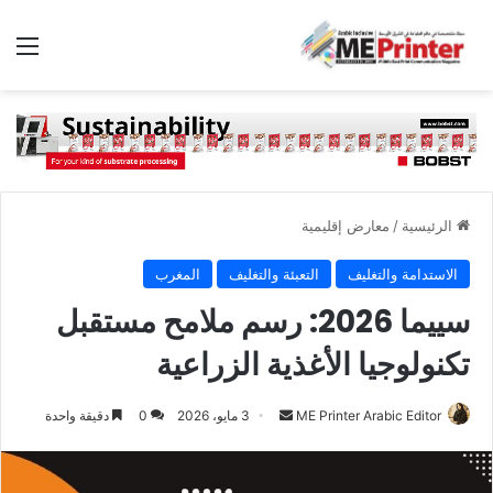
الق
الرئيسية
/
معارض إقليمية
الاستدامة والتغليف
التعبئة والتغليف
المغرب
سييما 2026: رسم ملامح مستقبل
تكنولوجيا الأغذية الزراعية
أرسل
ME Printer Arabic Editor
3 مايو، 2026
0
دقيقة واحدة
بريدا
إلكترونيا