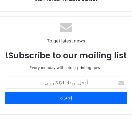
التغليف، والحلول المستدامة.
أوقات الزيارة:
من الساعة 10 صباحاً حتى 7 مساءً (طوال أيام
المعرض).
To get latest news
Subscribe to our mailing list!
Every monday with latest printing news
أدخل
بريدك
الإلكتروني
PAMA
تطلق