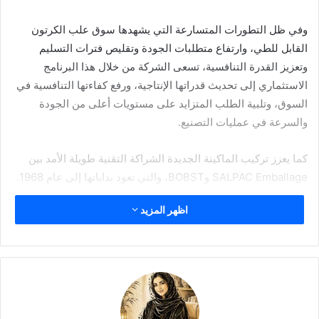
وفي ظل التطورات المتسارعة التي يشهدها سوق علب الكرتون
القابل للطي، وارتفاع متطلبات الجودة وتقليص فترات التسليم
وتعزيز القدرة التنافسية، تسعى الشركة من خلال هذا البرنامج
الاستثماري إلى تحديث قدراتها الإنتاجية، ورفع كفاءتها التنافسية في
السوق، وتلبية الطلب المتزايد على مستويات أعلى من الجودة
والسرعة في عمليات التصنيع.
كما يعزز تركيب الماكينة الجديدة الشراكة التقنية طويلة الأمد بين
SALPAC Emballage وBOBST، والتي تعود بداياتها إلى عام 1968.
اظهر المزيد
تأسست شركة
SALPAC
في مدينة بجاية عام 1967، وتخدم
قطاعات تتطلب أعلى مستويات الجودة والاعتمادية، لا سيما
قطاعات الأغذية والمشروبات، والسلع الاستهلاكية سريعة التداول،
والصناعات الدوائية، حيث تُعد دقة وثبات عمليات القطع بالقالب، إلى
جانب الالتزام بمواعيد التسليم، من المتطلبات الأساسية والحاسمة.