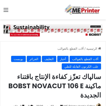
الق
الرئيسية
/
آلات القطع بالقوالب
آلات القطع بالقوالب
أخبار
التغليف
الجزائر
بوبست
علب الكرتون القابلة للطي
سالپاك تعزّز كفاءة الإنتاج باقتناء
ماكينة BOBST NOVACUT 106 E
الجديدة
أرسل