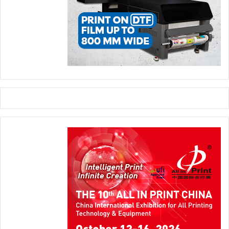
قائمة على رؤية طويلة الأمد، وتمثل محركاً رئيسياً لنمونا. ومع ماكينة
NOVACUT 106 E، نحقق تحسناً كبيراً في كفاءة عمليات التحويل،
مع تعزيز معايير الجودة لدينا بشكل أكبر».
packaging
BOBST
علب الكرتون القابلة للطي
ماكينات القطع بالقوالب