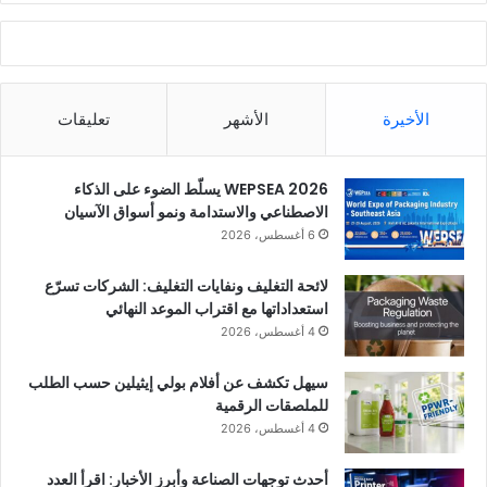
العقول الموجودة في سوق الامتياز، بالإضافة إلى أصحاب الامتياز
الذين نجحوا في جعل رؤية شركة خليج أفان تعمل لصالحهم.
الأخيرة
الأشهر
تعليقات
WEPSEA 2026 يسلّط الضوء على الذكاء
الاصطناعي والاستدامة ونمو أسواق الآسيان
6 أغسطس، 2026
لائحة التغليف ونفايات التغليف: الشركات تسرّع
استعداداتها مع اقتراب الموعد النهائي
4 أغسطس، 2026
سيهل تكشف عن أفلام بولي إيثيلين حسب الطلب
للملصقات الرقمية
Mr. Abdulla Al Moallam –
4 أغسطس، 2026
CEO@Afan Printing and
Packaging
أحدث توجهات الصناعة وأبرز الأخبار: اقرأ العدد