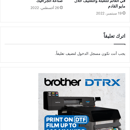
في العالم للتعبئة والتغليف خلال
صناعة الجرافيك
كبيرة للطابعات في إنتاج الكتيبات أو اللوحات.
مايو القادم
26 أغسطس، 2022
19 سبتمبر، 2022
تعمل ماكينة الطباعة إيريديس على رفع مستوى المقاييس
والمواصفات في عالم الصور والطباعة الرقمية، وذلك من خلال
إمكانات مدمجة عالية القيمة متاحة بها، حيث تتيح للعملاء الجمع بين
اترك تعليقاً
الصور المذهلة والخيارات المتعددة بهدف التبديل بين أربعة ألوان
مميزة، ألا وهي الذهبي والفضي والشفاف والأبيض، ذلك إلى جانب
يجب أنت تكون
مسجل الدخول
لتضيف تعليقاً.
قدرة الماكينة على الطباعة بمساحة تصل إلى 13 × 47.2 بوصة أو
1.2 متر.