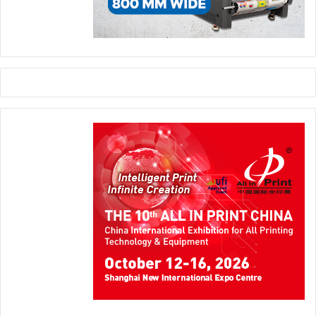
درجة عالية من الاستدامة:
منحت الرابطة الدولية لإزالة الأحبار ماكينة الطباعة زيروكس
إيريديس درجة 100/100 في إمكانية إزالة الأحبار مما يعني أن الورق
المستخدم في الماكينة قابل لإعادة التدوير. ومن المؤكد هذا خبر جيد
وبشكل خاص للطابعات للطابعات التي تهتم بالاستدامة والتي لا تريد
أن تهدر كمية كبيرة من إنتاجها اليومي في مكب النفايات.
الضرب على الوتر الصحيح في المملكة العربية السعودية:
لقد حققت ماكينة الطباعة إيريديس نجاحًا كبيرًا على المستوى
العالمي ولكن في المملكة العربية السعودية، فإن ماكينة زيروكس
الجديدة تضرب على الوتر الصحيح بالنسبة الطابعات التي ترغب في
تقديم شيء إضافي لعملائها. وكانت مطبعة خليج أفان أول عضو
ينضم إلى نادي إيريديس في المملكة العربية السعودية. كما تفتخر
المطبعة الرقمية التي تتخذ من الدمام مقراً لها بوجود بعض من أفضل