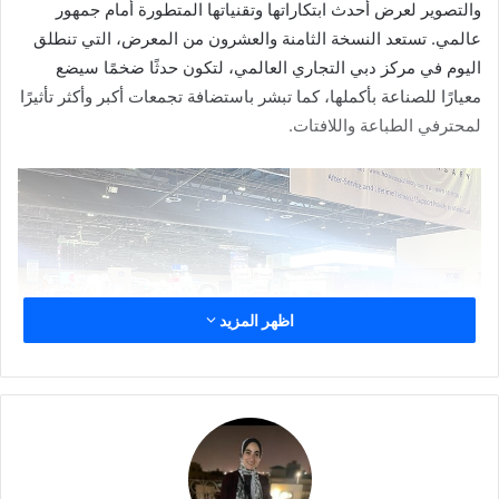
والتصوير لعرض أحدث ابتكاراتها وتقنياتها المتطورة أمام جمهور
عالمي. تستعد النسخة الثامنة والعشرون من المعرض، التي تنطلق
اليوم في مركز دبي التجاري العالمي، لتكون حدثًا ضخمًا سيضع
معيارًا للصناعة بأكملها، كما تبشر باستضافة تجمعات أكبر وأكثر تأثيرًا
لمحترفي الطباعة واللافتات.
اظهر المزيد
وبعد النجاح الملحوظ الذي حققته نسخة 2024، يستعد معرض SGI