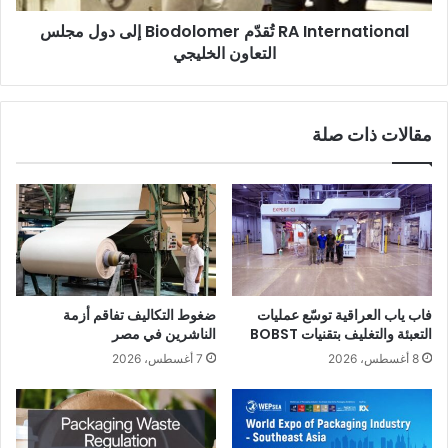
وتُعزز هذه البيئة المُنسقة فرص العارضين في إبرام صفقات تجارية
الخليجي
RA International تُقدّم Biodolomer إلى دول مجلس
فورية وشراكات استراتيجية طويلة الأمد، مما يجعل المشاركة
التعاون الخليجي
استثمارًا أساسيًا”.
يُقام معرض SGI دبي في الفترة من 22 إلى 24 سبتمبر 2025.
مقالات ذات صلة
المواعيد:
من 10 صباحًا حتى 6 مساءً (جميع الأيام).
الإمارات العربية المتحدة
اللافتات
طباعة بتنسيق كبير
طباعة رقمية
فعاليات
معرض SGI دبي
فاب ياب العراقية توسّع عمليات
ضغوط التكاليف تفاقم أزمة
التعبئة والتغليف بتقنيات BOBST
الناشرين في مصر
8 أغسطس، 2026
7 أغسطس، 2026