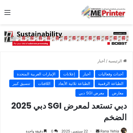
الق
الرئيسية
/
أخبار
أحداث وفعاليات
أخبار
إعلانات
الإمارات العربية المتحدة
الطباعة الرقمية
الطباعة ثلاثية الأبعاد
اللافتات
تنسيق كبير
معارض
معرض SGI دبي
دبي تستعد لمعرض SGI دبي 2025
الضخم
أرسل
Rana Yehia
22 سبتمبر، 2025
0
دقيقة واحدة