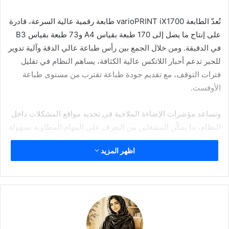
تُعدّ الطابعة varioPRINT iX1700 طابعة رقمية عالية السرعة، قادرة
على إنتاج ما يصل إلى 170 طبعة بقياس A4 و73 طبعة بقياس B3
في الدقيقة. ومن خلال الجمع بين رأس طباعة عالي الدقة وآلية تدوير
للحبر تدعم أحبار اللاتكس عالية الكثافة، يساهم النظام في تقليل
فترات التوقف، مع تقديم جودة طباعة تقترب من مستوى طباعة
الأوفست.
وتساعد مؤشرات الإضاءة الملاحية في تحديد مواقع المشكلات داخل
النظام، ما يمكّن المشغلين من التعرف على المهام المطلوبة بسهولة
وبشكل بديهي، من دون الحاجة إلى الرجوع المستمر إلى واجهة
اظهر المزيد
المستخدم. كما يمكن استخدام السطح العلوي المسطح للطابعة
كمساحة عمل مؤقتة عند الحاجة، في حين تتيح النافذة الكبيرة
مراقبة العمليات الداخلية في الوقت الفعلي.
تُعد طابعتا Colorado XL7 roll-to-roll وColorado XL7 hybrid
من طابعات الأشعة فوق البنفسجية النافثة للحبر كبيرة التنسيق،