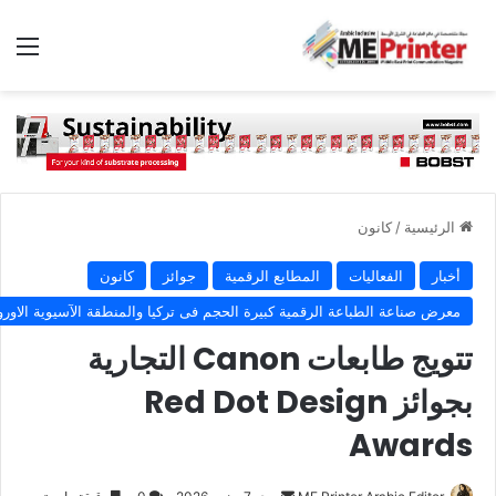
الق
الرئيسية
/
كانون
أخبار
الفعاليات
المطابع الرقمية
جوائز
كانون
معرض صناعة الطباعة الرقمية كبيرة الحجم فى تركيا والمنطقة الآسيوية الاورو
تتويج طابعات Canon التجارية
بجوائز Red Dot Design
Awards
أرسل