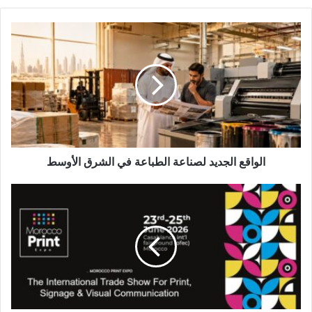
الواقع
الجديد
لصناعة
الطباعة
في
الشرق
الأوسط
الواقع الجديد لصناعة الطباعة في الشرق الأوسط
معرض
Morocco
Print
Expo
يستعد
لتعزيز
قطاع
الطباعة
واللافتات