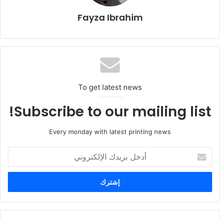
Fayza Ibrahim
To get latest news
Subscribe to our mailing list!
الخريف خلال مشاركته في فعاليات النسخة الثانية من مؤتمر”ليب”
أهمية الاستثمار في الابتكار وتطوير
Every monday with latest printing news
البحث العلمي
أدخل
بريدك
الإلكتروني
ولفت وزير الصناعة والثروة المعدنية إلى أهمية الاستثمار في الابتكار
وتطوير البحث العلمي، وتشجيع القطاع الصناعي للتقنيات الناشئة.