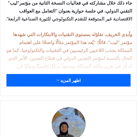
جاء ذلك خلال مشاركته في فعاليات النسخة الثانية من مؤتمر”ليب”
التقني الدولي، في جلسة حوارية بعنوان “التعامل مع العواقب
الاقتصادية غير المتوقعة للتقدم التكنولوجي للثورة الصناعية الرابعة”.
وأبدى الخريف، تفاؤله بمستوى التقنيات والابتكارات التي شهدها
مؤتمر “ليب”، قائلًا: “يُعد هذا المؤتمر مثالًا واضحًا على اهتمام
المملكة بجذب اللاعبين الرئيسيين في التقنيات والتكنولوجيا، كما هو
الحال بالنسبة لمؤتمر التعدين الدولي في قطاع التعدين، الأمر الذي
له أثر في تعزيز مكانة المملكة بوصفها مركزًا إقليميًا ودوليًا في
قطاعات مختلفة”.
اظهر المزيد
وأضاف: “التقنيات المتعلقة بالثورة الصناعية الرابعة ضاعفت من
مستوى الإنتاجية، وقللت التكلفة والمخلفات والانبعاثات الكربونية،
كما أسهمت في تحقيق الاستدامة وتحسين جودة السلع والمنتجات.