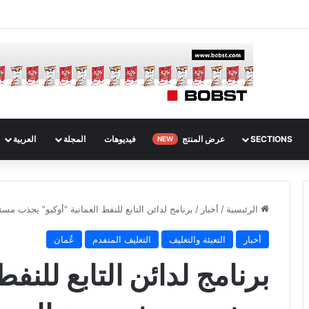
SECTIONS
عرض المنتج
فيديوهات
المجلة
العربية
NEW
الرئيسية
/
أخبار
/
برنامج لدائن التابع للنفط العمانية “أوكيو” يجذب مس
أخبار
التعبئة والتغليف
التغليف المتفدم
عُمان
برنامج لدائن التابع للنفط