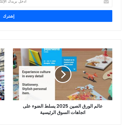
بريدك
الإلكتروني
عالم
مع
الورق
All
الصين
in
int
2025
يسلط
الص
الضوء
على
تحق
اتجاهات
إنج
السوق
صنا
عالم الورق الصين 2025 يسلط الضوء على
الرئيسية
جدي
اتجاهات السوق الرئيسية