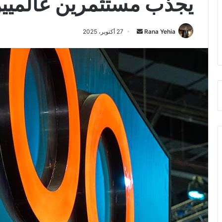
يجذب مستثمرين عالميي
أرسل
Rana Yehia
27 أكتوبر، 2025
بريدا
إلكترونيا