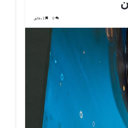
ن
0
2 دقائق