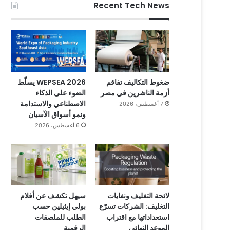
Recent Tech News
ضغوط التكاليف تفاقم
WEPSEA 2026 يسلّط
أزمة الناشرين في مصر
الضوء على الذكاء
الاصطناعي والاستدامة
7 أغسطس، 2026
ونمو أسواق الآسيان
6 أغسطس، 2026
لائحة التغليف ونفايات
سيهل تكشف عن أفلام
التغليف: الشركات تسرّع
بولي إيثيلين حسب
استعداداتها مع اقتراب
الطلب للملصقات
الموعد النهائي
الرقمية