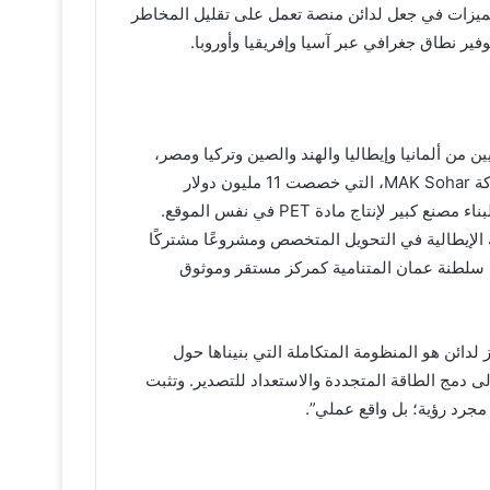
الميزات في جعل لدائن منصة تعمل على تقليل المخاطر
ير نطاق جغرافي عبر آسيا وإفريقيا وأوروبا.
 من ألمانيا وإيطاليا والهند والصين وتركيا ومصر،
إلى جانب الشركات العمانية المحلية. ومن بين تلك الشركات شركة MAK Sohar، التي خصصت 11 مليون دولار
لمشروع يبدأ الإنتاج في عام 2025، كما تعمل على تطوير خطط لبناء مصنع كبير لإنتاج مادة PET في نفس الموقع.
 الإيطالية في التحويل المتخصص ومشروعًا مشتركًا
 سلطنة عمان المتنامية كمركز مستقر وموثوق
لدائن هو المنظومة المتكاملة التي بنيناها حول
لى دمج الطاقة المتجددة والاستعداد للتصدير. وتثبت
 مجرد رؤية؛ بل واقع عملي”.