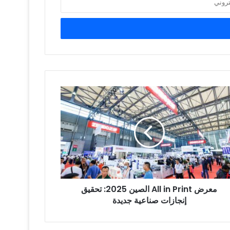
رض
Pr
ين
2025:
يق
ازات
عية
معرض All in Print الصين 2025: تحقيق
دة
إنجازات صناعية جديدة