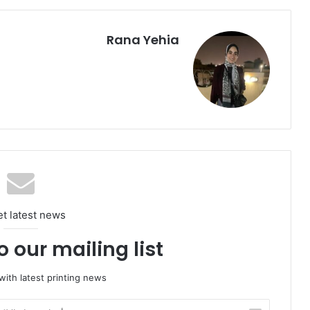
Rana Yehia
et latest news
 our mailing list!
ith latest printing news
أدخل