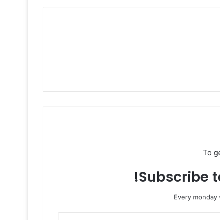
To g
Subscribe to
Every monday w