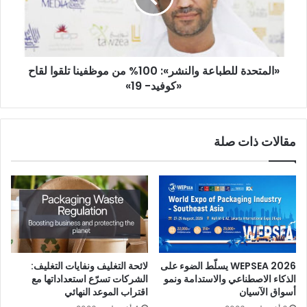
موظفينا
تلقوا
لقاح
«كوفيد-
«المتحدة للطباعة والنشر»: 100% من موظفينا تلقوا لقاح
19»
«كوفيد- 19»
مقالات ذات صلة
WEPSEA 2026 يسلّط الضوء على
لائحة التغليف ونفايات التغليف:
الذكاء الاصطناعي والاستدامة ونمو
الشركات تسرّع استعداداتها مع
أسواق الآسيان
اقتراب الموعد النهائي