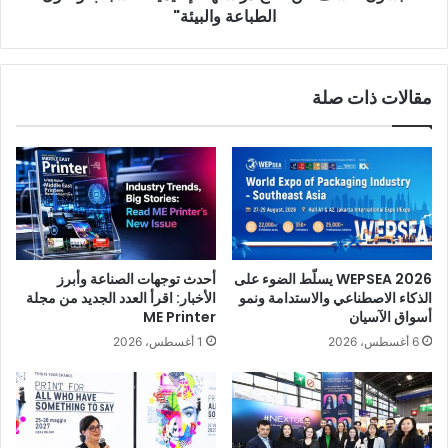
المنطقة والعالم، وتعزيز التواصل والتبادل المعرفي مع كبرى معارض
الطباعة والبيئة"
الكتاب العالمية.
معرض الكويت الدولي للكتاب 22023
مقالات ذات صلة
هيئة الشارقة للكتاب
WEPSEA 2026 يسلّط الضوء على
أحدث توجهات الصناعة وأبرز
الذكاء الاصطناعي والاستدامة ونمو
الأخبار: اقرأ العدد الجديد من مجلة
أسواق الآسيان
ME Printer
6 أغسطس، 2026
1 أغسطس، 2026