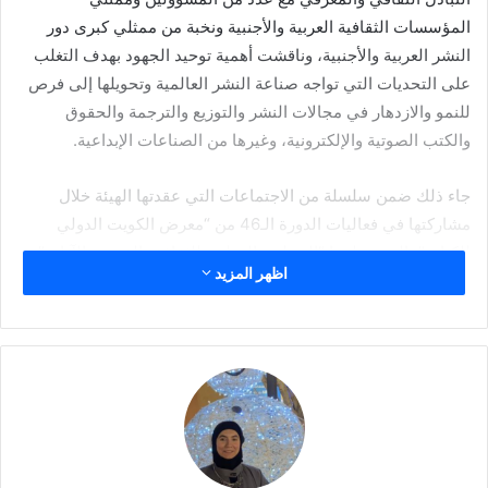
المؤسسات الثقافية العربية والأجنبية ونخبة من ممثلي كبرى دور
النشر العربية والأجنبية، وناقشت أهمية توحيد الجهود بهدف التغلب
على التحديات التي تواجه صناعة النشر العالمية وتحويلها إلى فرص
للنمو والازدهار في مجالات النشر والتوزيع والترجمة والحقوق
والكتب الصوتية والإلكترونية، وغيرها من الصناعات الإبداعية.
جاء ذلك ضمن سلسلة من الاجتماعات التي عقدتها الهيئة خلال
مشاركتها في فعاليات الدورة الـ46 من “معرض الكويت الدولي
للكتاب”، التي ينظمها “المجلس الوطني للثقافة والفنون والآداب”
اظهر المزيد
حتى 2 ديسمبر في أرض المعرض الدولية تحت شعار “شغفك له
كتاب” بمشاركة 486 دار نشر من 29 دولة، 18 منها عربية و11 أجنبية،
تعرض أكثر من 170 ألف عنوان، منها 11 ألف عنوان من إصدارات
2023.
إصدارات إماراتية وعربية
وعرضت الهيئة في جناحها قسم لعدد من دور النشر والمؤسسات