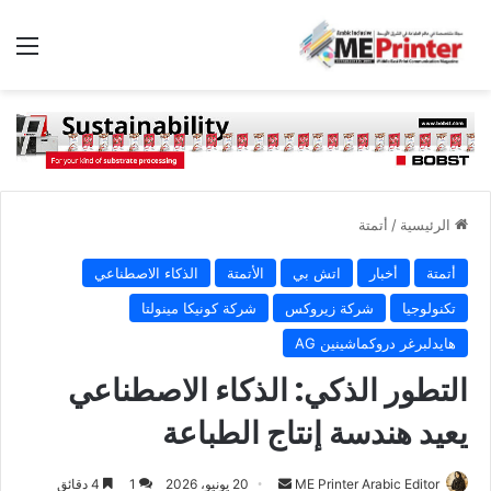
الق
الرئيسية
/
أتمتة
أتمتة
أخبار
اتش بي
الأتمتة
الذكاء الاصطناعي
تكنولوجيا
شركة زيروكس
شركة كونيكا مينولتا
هايدلبرغر دروكماشينين AG
التطور الذكي: الذكاء الاصطناعي
يعيد هندسة إنتاج الطباعة
أرسل
ME Printer Arabic Editor
20 يونيو، 2026
1
4 دقائق