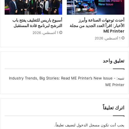
ويقول توان تران، رئيس منظمة التكنولوجيا والابتكار في
HP
: «نحن
نعمل على تحويل تجربة الطباعة من خلال
HP Print AI
، وجعلها أكثر
سهولة وبديهية. إن إدخال حلول الذكاء الاصطناعي عبر محفظة
أحدث توجهات الصناعة وأبرز
أسبوع باريس للتغليف يفتح باب
الأخبار: اقرأ العدد الجديد من مجلة
الترشح لبرنامج قادة المستقبل
منتجاتنا سيسهم في تبسيط الطباعة، وتحفيز الإبداع، وتسريع
ME Printer
1 أغسطس، 2026
التعاون، مع ضمان حماية بيانات العملاء والحفاظ على خصوصيتها».
1 أغسطس، 2026
تعليق واحد
تنبيه:
Industry Trends, Big Stories: Read ME Printer’s New Issue -
ME Printer
اترك تعليقاً
يجب أنت تكون
مسجل الدخول
لتضيف تعليقاً.
إضافة إلى ذلك، تسهم خدمات برمجية مثل
HP Scan AI