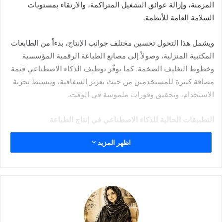
المزمنة، وإزالة عوائق التشغيل المتراكمة، والارتقاء بمستويات
السلامة العامة للأنظمة.
ويشمل هذا التحول تحسين مختلف جوانب الإنتاج، بدءاً من الطابعات
المكتبية المنزلية، وصولاً إلى مصانع الطباعة الرقمية المؤسسية
وخطوط التغليف الضخمة. كما يوفّر توظيف الذكاء الاصطناعي قيمة
مضافة كبيرة للمستخدمين من حيث تعزيز الشفافية، وتبسيط تجربة
الاستخدام، وتحقيق وفورات ملموسة في الوقت.
التطبيقات الحالية للذكاء الاصطناعي في إنتاج الطباعة
اظهر المزيد
من أجل تبسيط سير العمل في مراحله الأولى وتحسين توجيه المهام،
تعتمد أنظمة الطباعة على برمجيات ذكية تراقب باستمرار حالة كل
مطبعة على حدة، وتحدد أيّها قيد التشغيل وأيّها متاح بالكامل. وتقوم
هذه البرمجيات بتوجيه المهام الواردة مباشرة إلى المطابع المتاحة،
في حين تتولى أدوات النظام تلقائياً تحسين تخطيطات المستندات
الفردية بما يضمن أعلى مستويات الكفاءة.