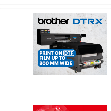
Enhanced
في رقمنة سير العمل التشغيلي، في حين توفر منصات
التعاون مثل
HP Build Workspace
بيئات طباعة مصممة خصيصاً
لقطاعات العمارة والتصميم والبناء.
وتُعد
Xerox
شركة تقنية أخرى تتجه بقوة نحو دمج الذكاء الاصطناعي
في حلولها. إذ تدير الشركة بنية تحتية واسعة لسير العمل الرقمي،
تعتمد على المعالجة الذكية للمستندات
(IDP)
ومنصاتها المميزة
Global Capture
. وترتكز هذه التطورات على ابتكارات في الأجهزة،
مثل سلسلة
Xerox AltaLink 8200
، التي تمثل أول خط طابعات
متعددة الوظائف مدعومة بالذكاء الاصطناعي في الصناعة.
وعلاوة على ذلك، ومن خلال توسيع نطاقها التقني عبر دمج قدرات
Lexmark
، عززت
Xerox
إمكاناتها في تحليلات الخدمة التنبؤية،
وإدارة أساطيل الطابعات عن بُعد، والمراقبة الأمنية المؤتمتة عبر
بيئات العمل المؤسسية الموزعة.