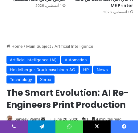
ME Printer
1 أغسطس، 2026
1 أغسطس، 2026
الآفاق المستقبلية للطباعة والتغليف
يعتمد مستقبل قطاع الطباعة على أنظمة المساعدة المتقدمة
بوصفها الخطوة التأسيسية نحو الطباعة المؤتمتة. فالمطابع الرقمية
الحديثة تتحول تدريجياً إلى وحدات ذاتية المراقبة، مزودة بمجموعات
متكاملة من المستشعرات لفحص الأداء الداخلي. ويوفر ذلك لمقدمي
خدمات الطباعة
(PSPs)
إمكانات متقدمة للتحكم عن بُعد، إلى جانب
تشغيل متواصل على مدار الساعة دون انقطاع.
وستعتمد أدوات الصيانة التنبؤية على تحليلات البيانات الضخمة
لفحص بيانات المستشعرات المرفوعة إلى الأنظمة، بما يتيح للخبراء
تنفيذ إجراءات وقائية وجدولة أعمال الإصلاح خارج أوقات التشغيل،
وذلك قبل وقت كافٍ من حدوث أعطال جسيمة في المعدات.
يسبوك
‫X
واتساب
تيلقرام
ڤايبر