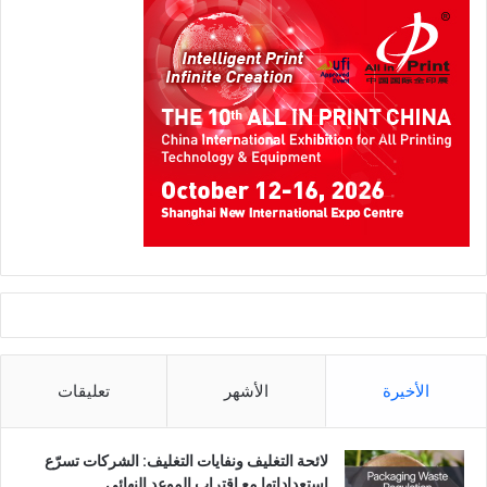
وفي المقابل، تركز
Konica Minolta
على الانتقال من الضجيج
التقني السطحي إلى تقديم قيمة تشغيلية واضحة وملموسة. ويتحقق
ذلك من خلال توظيف خوارزميات متقدمة لمراقبة المتغيرات
المرتبطة بالعمل البشري، بما يسهم في تبسيط العمليات المتزايدة
الأخيرة
الأشهر
تعليقات
التعقيد، والتحقق من أداء أنظمة مخرجات الطباعة في الوقت
الفعلي.
لائحة التغليف ونفايات التغليف: الشركات تسرّع
استعداداتها مع اقتراب الموعد النهائي
ومن خلال تطبيق التحليلات الذكية على إجراءات ما قبل الطباعة