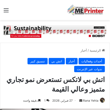
الق
الرئيسية
/
أخبار
أحداث وفعاليات
أخبار
اتش بي
تنسيق كبير
ندوات عبر الإنترنت
اتش بي لاتكس تستعرض نمو تجاري
متميز وعالي القيمة
أرسل
Rana Yehia
27 فبراير، 2026
1
دقيقة واحدة
بريدا