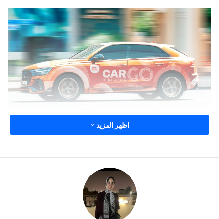
اظهر المزيد
وخلال الندوة، عرضت شركة اتش بي أحدث سلسلة طابعات اتش بي
لاتكس وسلطت الضوء على مدى تنوع تقنيات اتش بي لاتكس التي
تمكن مقدمي خدمات الطباعة من توسيع نطاق تطبيقاتهم ومعالجة
فرص السوق الجديدة. وانصب التركيز الرئيسي على الحبر الأبيض
ودوره كمحرك قوي لنمو الأعمال لعام 2026، خاصةً في ضوء
اتجاهات التصميم الناشئة والطلب المتزايد على التطبيقات المتميزة