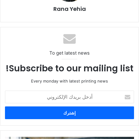
والمختلفة.
Rana Yehia
كما تناولت المناقشات حالات الاستخدام الواقعية في تطبيقات مثل
ورق الحائط ورسومات النوافذ وتغليف المركبات والديكور الداخلي،
مما يوضح كيف تساعد حلول اتش بي لاتكس في تقديم جودة
وإنتاجية واستدامة متسقة. بالإضافة إلى ذلك، اكتسب الحضور رؤى
To get latest news
بشأن كيفية دعم نظام PrintOS من اتش بي لسير العمل الإنتاجي
المبسط والكفاءة التشغيلية.
Subscribe to our mailing list!
Every monday with latest printing news
أدخل
بريدك
الإلكتروني