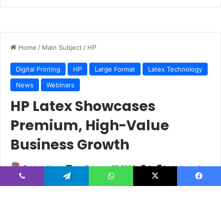
يسبوك
‫X
واتساب
تيلقرام
ڤايبر