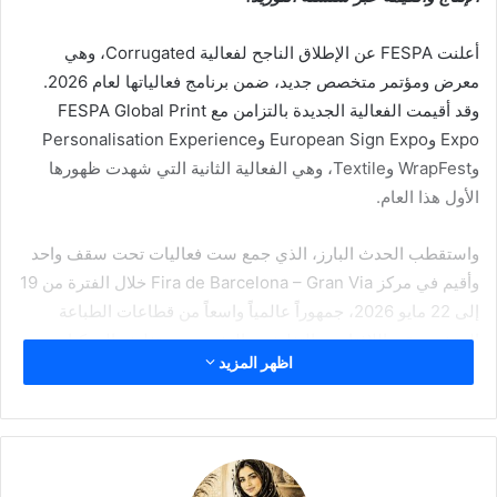
أعلنت FESPA عن الإطلاق الناجح لفعالية Corrugated، وهي
معرض ومؤتمر متخصص جديد، ضمن برنامج فعالياتها لعام 2026.
وقد أقيمت الفعالية الجديدة بالتزامن مع FESPA Global Print
Expo وEuropean Sign Expo وPersonalisation Experience
وWrapFest وTextile، وهي الفعالية الثانية التي شهدت ظهورها
الأول هذا العام.
واستقطب الحدث البارز، الذي جمع ست فعاليات تحت سقف واحد
وأقيم في مركز Fira de Barcelona – Gran Via خلال الفترة من 19
إلى 22 مايو 2026، جمهوراً عالمياً واسعاً من قطاعات الطباعة
المتخصصة، واللافتات، والتغليف، والتخصيص، وتغليف المركبات،
اظهر المزيد
والمنسوجات.
بتنظيم مشترك بين FESPA وBrunton Publications، جرى إطلاق
Corrugated لتوفير منصة متخصصة تستهدف محوّلي الكرتون
المموج من الشركات الصغيرة والمتوسطة، ومساعدتهم على مواكبة