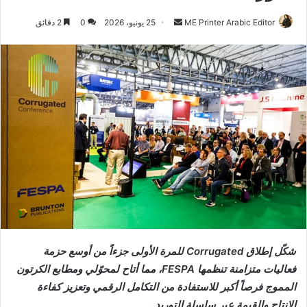
أرسل
ME Printer Arabic Editor
25 يونيو، 2026
0
2 دقائق
بريدا
إلكترونيا
شكّل إطلاق Corrugated للمرة الأولى جزءاً من أوسع حزمة
فعاليات متزامنة تنظمها FESPA، مما أتاح لمحوّلي ومطابع الكرتون
المموج فرصاً أكبر للاستفادة من التكامل الرقمي وتعزيز كفاءة
الإنتاج والقيمة عبر سلسلة التوريد.