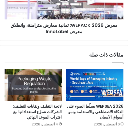
متزامنة،
وانطلاق
معرض
InnoLabel
معرض WEPACK 2026: ثمانية معارض متزامنة، وانطلاق
معرض InnoLabel
مقالات ذات صلة
زوار أقل، جدية أكثر
خلال المعارض العالمية والإقليمية، يشير المنظمون والعارضون إلى
نفس التحول: قد تكون أعداد الحضور أقل قليلاً من ذروة ما قبل عام
WEPSEA 2026 يسلّط الضوء على
لائحة التغليف ونفايات التغليف:
2020، لكن
جودة الزوار أعلى بشكل واضح.
الذكاء الاصطناعي والاستدامة ونمو
الشركات تسرّع استعداداتها مع
أسواق الآسيان
اقتراب الموعد النهائي
يُشير العارضون في الشرق الأوسط باستمرار إلى:
6 أغسطس، 2026
4 أغسطس، 2026