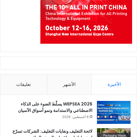
التكنولوجية للمحولات الإقليمية ومقدمي خدمات الطباعة.
ولكن بشكل متزايد، لم تعد المعارض الإقليمية “نسخًا مصغرة” من
المعارض العالمية. بل أصبحت تتحول إلى مراكز اتخاذ قرارات بحد
ذاتها، مصممة خصيصًا لتناسب المواد المحلية والظروف المناخية
والأطر التنظيمية وواقع السوق.
الأخيرة
الأشهر
تعليقات
WEPSEA 2026 يسلّط الضوء على الذكاء
الاصطناعي والاستدامة ونمو أسواق الآسيان
6 أغسطس، 2026
لائحة التغليف ونفايات التغليف: الشركات تسرّع