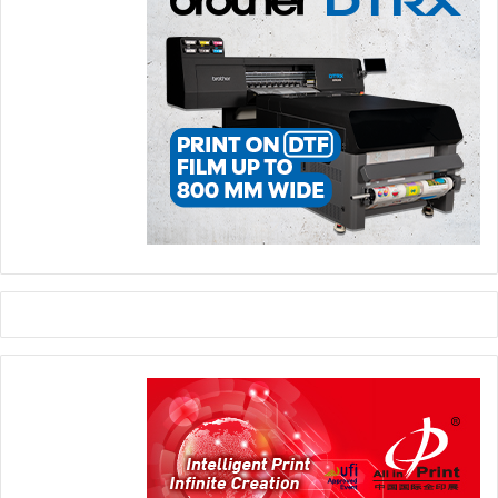
وفي
دروبا
، تصل وفود من الشرق الأوسط بأعداد كبيرة، وغالبًا ما
تحمل جداول أعمال منظمة تغطي المطابع الرقمية والإنتاج الهجين
والأتمتة والاستدامة. وكثيرًا ما تتحقق الصفقات التي تبدأ في
دوسلدورف بعد أشهر في دبي أو الرياض أو القاهرة أو طهران.
كما يواصل
معرض فيسبا العالمي للطباعة
ومعرض الطباعة
المتكامل
PRINTING United Expo
تشكيل خرائط الطريق