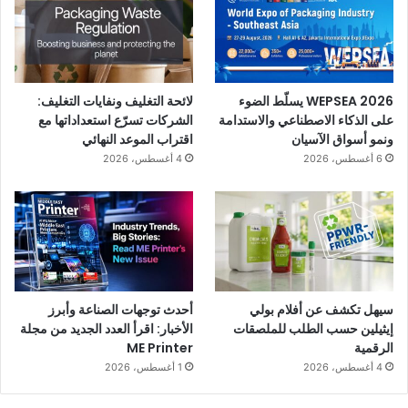
هل يمكن لهذا أن يشغل ركائزنا بشكل موثوق في منظومتنا؟
كيف يبدو وقت التشغيل في هذه المنطقة؟
من يقدم لنا الدعم بعد التثبيت، وما مدى سرعة ذلك؟
WEPSEA 2026 يسلّط الضوء
لائحة التغليف ونفايات التغليف:
إن العارضين الذين يجيبون عن هذه الأسئلة بوضوح وصدق هم الذين
على الذكاء الاصطناعي والاستدامة
الشركات تسرّع استعداداتها مع
يغادرون المعارض ولديهم قنوات تواصل حقيقية، وليس مجرد عملاء
ونمو أسواق الآسيان
اقتراب الموعد النهائي
محتملين.
6 أغسطس، 2026
4 أغسطس، 2026
مزايا المشتري:
كيف يمكن لمزودي الطباعة التعامل مع المعارض
اليوم
بالنسبة لمزودي الطباعة والمحولات، تظل المعارض التجارية واحدة
من أكثر بيئات التعلم فعالية المتاحة – إذا تم التعامل معها بشكل
سيهل تكشف عن أفلام بولي
أحدث توجهات الصناعة وأبرز
استراتيجي.
إيثيلين حسب الطلب للملصقات
الأخبار: اقرأ العدد الجديد من مجلة
الرقمية
ME Printer
أكثر الزوار تأثيرًا:
4 أغسطس، 2026
1 أغسطس، 2026
يحددون الأولويات قبل الوصول