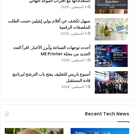
استعداداتها مع اقتراب الموعد النهائي
4 أغسطس، 2026
من الظهور إلى أعمال تجارية قابلة للقياس
سيهل تكشف عن أفلام بولي إيثيلين حسب الطلب
بالنسبة للعارضين الذين يستهدفون الشرق الأوسط، لم يعد التواجد
للملصقات الرقمية
وحده كافيًا.
4 أغسطس، 2026
أحدث توجهات الصناعة وأبرز الأخبار: اقرأ العدد
ويتعامل البائعون الناجحون الآن مع المعارض باعتبارها دورات مبيعات
الجديد من مجلة ME Printer
مضغوطة، وليست مجرد أنشطة للترويج للعلامة التجارية. مما يعني:
1 أغسطس، 2026
حجز اجتماعات مسبقة مع العملاء المحتملين المؤهلين
أسبوع باريس للتغليف يفتح باب الترشح لبرنامج
قادة المستقبل
تخصيص العروض التوضيحية للتطبيقات الإقليمية
1 أغسطس، 2026
تدريب موظفي أجنحة العرض على فهم احتياجات الزوار وانتهاز
الفرص، وليس فقط تفاصيل الاتصال.
لا يسأل مزود الطباعة عند زيارة جناح “ما الذي تقوم به هذه الآلة؟”
Recent Tech News
بل يتسألون: