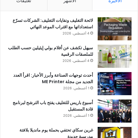
الأخيرة
الأشهر
تعليقات
لائحة التغليف ونفايات التغليف: الشركات تسرّع
استعداداتها مع اقتراب الموعد النهائي
4 أغسطس، 2026
سيهل تكشف عن أفلام بولي إيثيلين حسب الطلب
للملصقات الرقمية
4 أغسطس، 2026
أحدث توجهات الصناعة وأبرز الأخبار: اقرأ العدد
الجديد من مجلة ME Printer
1 أغسطس، 2026
أسبوع باريس للتغليف يفتح باب الترشح لبرنامج
قادة المستقبل
1 أغسطس، 2026
غرين سكاي تحتفي بحملة يوم مانديلا بلافتة
مدرسية جديدة