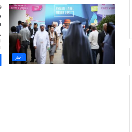
م
س
س
ا
ا
أخبار