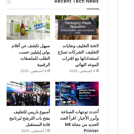
Recent Tech News
لائحة التغليف ونفايات
سيهل تكشف عن أفلام
التغليف: الشركات تسرّع
بولي إيثيلين حسب
استعداداتها مع اقتراب
الطلب للملصقات
الموعد النهائي
الرقمية
4 أغسطس، 2026
4 أغسطس، 2026
أحدث توجهات الصناعة
أسبوع باريس للتغليف
وأبرز الأخبار: اقرأ العدد
يفتح باب الترشح لبرنامج
الجديد من مجلة ME
قادة المستقبل
Printer
1 أغسطس، 2026