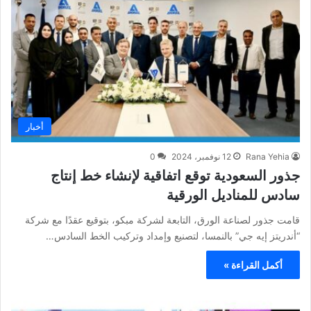
أخبار
Rana Yehia
12 نوفمبر، 2024
0
جذور السعودية توقع اتفاقية لإنشاء خط إنتاج
سادس للمناديل الورقية
قامت جذور لصناعة الورق، التابعة لشركة مبكو، بتوقيع عقدًا مع شركة
“أندريتز إيه جي” بالنمسا، لتصنيع وإمداد وتركيب الخط السادس…
أكمل القراءة »