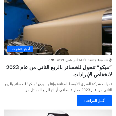
أخبار الشركات
Fayza Ibrahim
14 أغسطس، 2023
0
“مبكو” تتحول للخسائر بالربع الثاني من عام 2023
لانخفاض الإيرادات
تحولت شركة الشرق الأوسط لصناعة وإنتاج الورق "مبكو" للخسائر بالربع
الثاني من عام 2023 مقارنة بصافي أرباح للربع المماثل من…
أكمل القراءة »