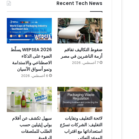
Recent Tech News
ضغوط التكاليف تفاقم
WEPSEA 2026 يسلّط
أزمة الناشرين في مصر
الضوء على الذكاء
الاصطناعي والاستدامة
7 أغسطس، 2026
ونمو أسواق الآسيان
6 أغسطس، 2026
لائحة التغليف ونفايات
سيهل تكشف عن أفلام
التغليف: الشركات تسرّع
بولي إيثيلين حسب
استعداداتها مع اقتراب
الطلب للملصقات
الموعد النهائي
الرقمية