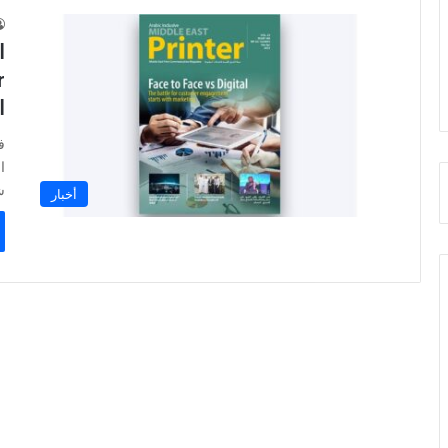
ا
ا
ا
ش
أخبار