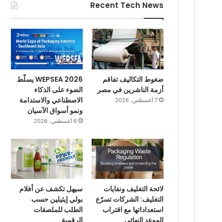
Recent Tech News
ضغوط التكاليف تفاقم
WEPSEA 2026 يسلّط
أزمة الناشرين في مصر
الضوء على الذكاء
الاصطناعي والاستدامة
7 أغسطس، 2026
ونمو أسواق الآسيان
6 أغسطس، 2026
لائحة التغليف ونفايات
سيهل تكشف عن أفلام
التغليف: الشركات تسرّع
بولي إيثيلين حسب
استعداداتها مع اقتراب
الطلب للملصقات
الموعد النهائي
الرقمية