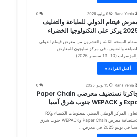
Rana Yehia
9 يوليو، 2025
0
عرض فيتنام الدولي للطباعة والتغليف
 يركز على التكنولوجيا الخضراء
تقام النسخة الثالثة والعشرون من معرض فيتنام الدولي
لطباعة والتغليف، في مركز سايجون للمعارض
مؤتمرات (10 -13 سبتمبر 2025)
أكمل القراءة »
Rana Yehia
15 يونيو، 2025
0
جاكرتا تستضيف معرضي Paper Chain
E و WEPACK جنوب شرق آسيا
يتعاون المركز الوطني الصيني لمعلومات الكيمياء وRX
لاستضافة معرض Paper Chain وWEPACK جنوب شرق
يا في يوليو 2025 في معرض…