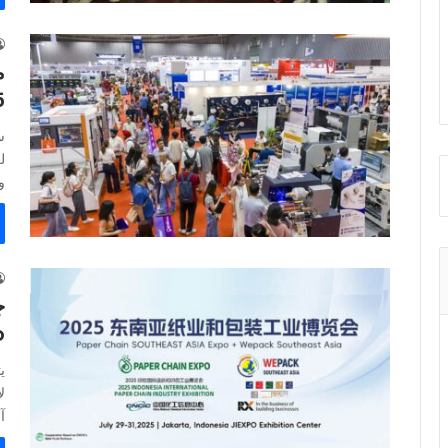
م
2025
س
ل
وال
xpo
آس