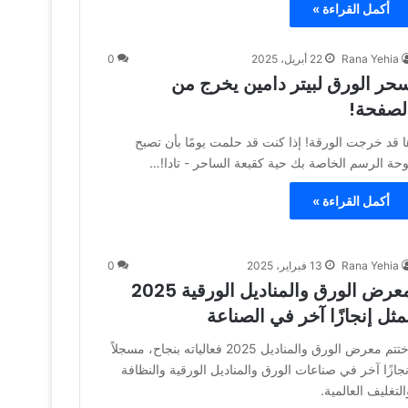
أكمل القراءة »
Rana Yehia
22 أبريل، 2025
0
حر الورق لبيتر دامين يخرج من
لصفحة!
ا قد خرجت الورقة! إذا كنت قد حلمت يومًا بأن تصبح
وحة الرسم الخاصة بك حية كقبعة الساحر - تادا!…
أكمل القراءة »
Rana Yehia
13 فبراير، 2025
0
معرض الورق والمناديل الورقية 2025
مثل إنجازًا آخر في الصناعة
اختتم معرض الورق والمناديل 2025 فعالياته بنجاح، مسجلاً
نجازًا آخر في صناعات الورق والمناديل الورقية والنظافة
التغليف العالمية.