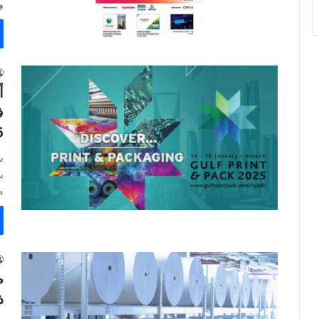
وا
أ
ف
5
ب
م
ص
ذ