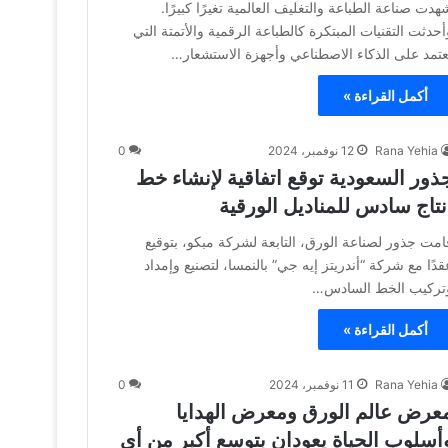
هدت صناعة الطباعة والتغليف العالمية تغيرًا كبيرًا.
أحدثت التقنيات المبتكرة كالطباعة الرقمية والأتمتة التي
عتمد على الذكاء الاصطناعي وأجهزة الاستشعار…
أكمل القراءة »
Rana Yehia
12 نوفمبر، 2024
0
ذور السعودية توقع اتفاقية لإنشاء خط
نتاج سادس للمناديل الورقية
امت جذور لصناعة الورق، التابعة لشركة مبكو، بتوقيع
قدًا مع شركة “أندريتز إيه جي” بالنمسا، لتصنيع وإمداد
تركيب الخط السادس…
أكمل القراءة »
Rana Yehia
11 نوفمبر، 2024
0
عرض عالم الورق ومعرض الهدايا
أسلوب الحياة يعودان بتوسع أكبر من أي