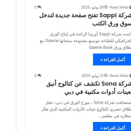
Rana Yehia
29 يوليو، 2025
0
شركة Sappi تفتح صفحة جديدة لتدخل
وق ورق الكتب
قامت شركة Sappi أوروبا الرائدة في إنتاج الورق
الجرافيكي للطباعة بتوسيع مجموعة منتجاتها Galerie مع
لاق ورق Galerie Book
أكمل القراءة »
Rana Yehia
12 يوليو، 2025
0
شركة Sona تكشف عن كتالوج أنيق
عينات أدوات مكتبية في دبي
استضافت شركة Sona ، موزع الورق في دبي، حفل
طلاق حصري لكتالوج عينات الأدوات المكتبية الذي طال
نتظاره في مطعم…
أكمل القراءة »