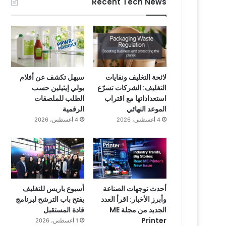
Recent Tech News
لائحة التغليف ونفايات
سيهل تكشف عن أفلام
التغليف: الشركات تسرّع
بولي إيثيلين حسب
استعداداتها مع اقتراب
الطلب للملصقات
الموعد النهائي
الرقمية
4 أغسطس، 2026
4 أغسطس، 2026
أحدث توجهات الصناعة
أسبوع باريس للتغليف
وأبرز الأخبار: اقرأ العدد
يفتح باب الترشح لبرنامج
الجديد من مجلة ME
قادة المستقبل
Printer
1 أغسطس، 2026