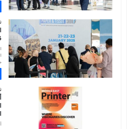
ا
025
ظ
ا
ال