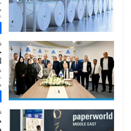
ش
و
ت
ج
إ
ق
ع
و
م
و