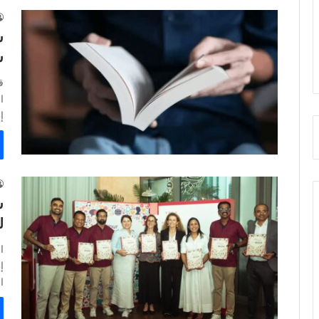
س
إط
ل
إ
ا