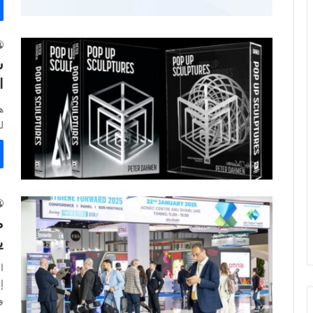
س
ا
ه
ل
ي
إ
و