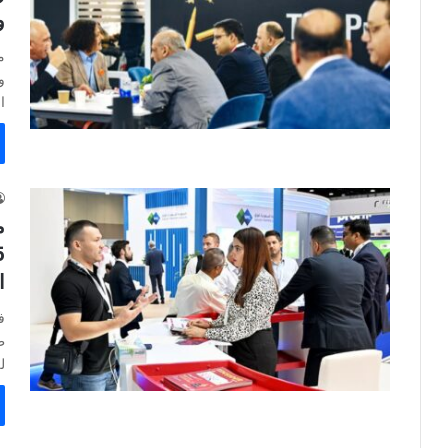
و
م
و
ا
م
ا
ظ
لل