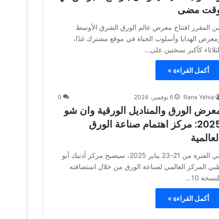
قت مضى
ن المقرر افتتاح معرض عالم الورق الشرق الأوسط
معرض الهدايا وأسلوب الحياة في موقع مشترك غدًا،
لثلاثاء كأكبر نسختين على…
أكمل القراءة »
Rana Yehia
6 نوفمبر، 2024
0
عرض الورق والمناديل الورقية وان شو
2025: مركز اهتمام صناعة الورق
لعالمية
في الفترة من 21-23 يناير 2025، سيصبح مركز أدنيك أبو
بي المركز العالمي لصناعة الورق من خلال استضافته
نسخة 10…
أكمل القراءة »