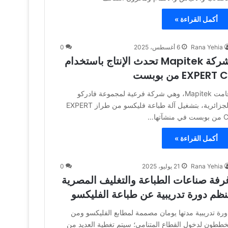
أكمل القراءة »
Rana Yehia
6 أغسطس، 2025
0
شركة Mapitek تحدث الإنتاج باستخدام
EXPERT C من بوبست
قامت Mapitek، وهي شركة فرعية لمجموعة فادركو
الجزائرية، بتشغيل آلة طباعة فليكسو من طراز EXPERT
ست في منشآتها…
أكمل القراءة »
Rana Yehia
21 يوليو، 2025
0
رفة صناعات الطباعة والتغليف المصرية
نظم دورة تدريبية عن طباعة الفليكسو
ورة تدريبية مدتها يومان مصممة لمطابع الفليكسو ومن
خططون لدخول القطاع المتنامي؛ سيتم تغطية العديد من