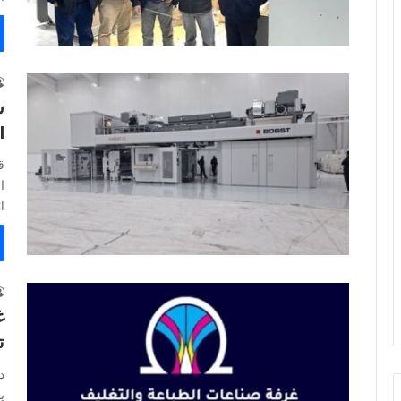
I
CI من بوب
غ
ت
د
ي