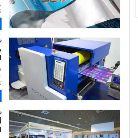
.
ب
ا
ق
50
أ
ا