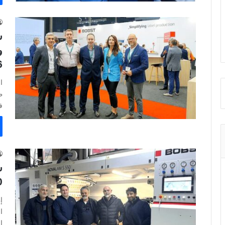
6
ف
0
ا