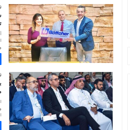
ت
و
ب
م
ا
ا