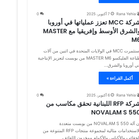
Rana Yehia
7 أكتوبر، 2025
0
شركة MCC تعزز عملياتها في أوروبا
والشرق الأوسط وإفريقيا مع MASTER
M
استثمرت MCC في الولايات المتحدة في اثنين من آلات
طباعة الفليكسو MASTER M6 من بوبست لتعزيز الإنتاجية
ي أوروبا والشرق…
أكمل القراءة »
Rana Yehia
6 أكتوبر، 2025
0
شركة RFP اللبنانية تحقق مكاسب من
NOVALAM S 55
إن آلة NOVALAM S 550 من بوبست متعددة
الاستخدامات مثالية لمجموعة منتجات RFP المتنوعة من
لحقائب والأكياس والأكمام ومخزون اللفائف