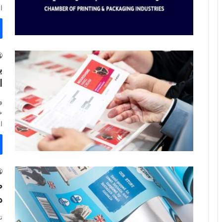
ا
ب
ا
خ
ا
د
ت