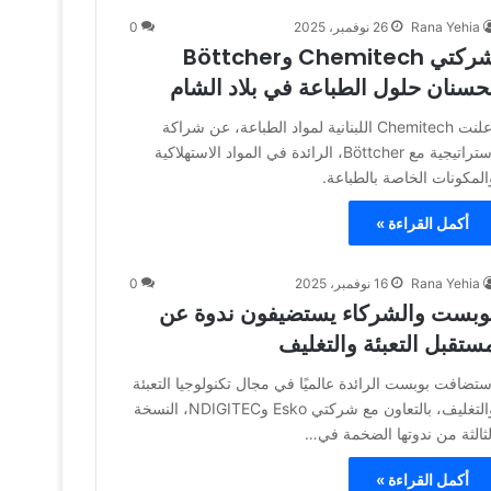
Rana Yehia
26 نوفمبر، 2025
0
شركتي Chemitech وBöttcher
حسنان حلول الطباعة في بلاد الشام
أعلنت Chemitech اللبنانية لمواد الطباعة، عن شراكة
استراتيجية مع Böttcher، الرائدة في المواد الاستهلاكية
المكونات الخاصة بالطباعة.
أكمل القراءة »
Rana Yehia
16 نوفمبر، 2025
0
وبست والشركاء يستضيفون ندوة عن
ستقبل التعبئة والتغليف
ستضافت بوبست الرائدة عالميًا في مجال تكنولوجيا التعبئة
والتغليف، بالتعاون مع شركتي Esko وNDIGITEC، النسخة
لثالثة من ندوتها الضخمة في…
أكمل القراءة »