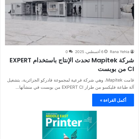
Rana Yehia
6 أغسطس، 2025
0
شركة Mapitek تحدث الإنتاج باستخدام EXPERT
CI من بوبست
قامت Mapitek، وهي شركة فرعية لمجموعة فادركو الجزائرية، بتشغيل
آلة طباعة فليكسو من طراز EXPERT CI من بوبست في منشآتها…
أكمل القراءة »