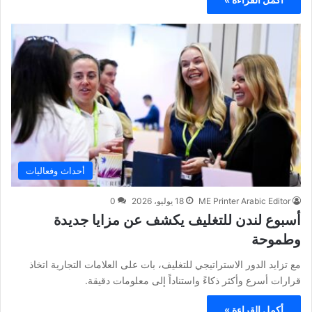
أحداث وفعاليات
ME Printer Arabic Editor
18 يوليو، 2026
0
أسبوع لندن للتغليف يكشف عن مزايا جديدة
وطموحة
مع تزايد الدور الاستراتيجي للتغليف، بات على العلامات التجارية اتخاذ
قرارات أسرع وأكثر ذكاءً واستناداً إلى معلومات دقيقة.
أكمل القراءة »